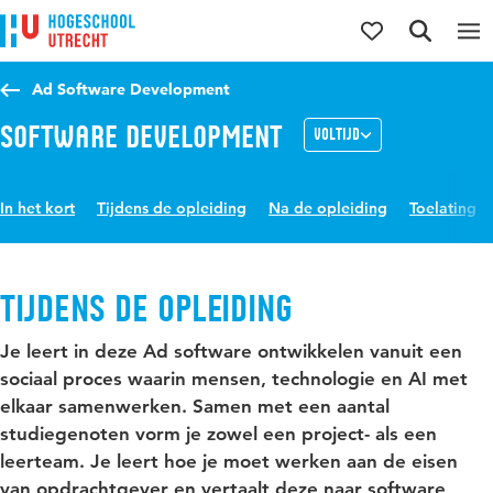
Direct naar de inhoud
Direct naar de hoofdnavigatie
Direct naar de zoekfunctie
Ad Software Development
Software Development
Voltijd
In het kort
Tijdens de opleiding
Na de opleiding
Toelating
Tijdens de opleiding
Je leert in deze Ad software ontwikkelen vanuit een
sociaal proces waarin mensen, technologie en AI met
elkaar samenwerken. Samen met een aantal
studiegenoten vorm je zowel een project- als een
leerteam. Je leert hoe je moet werken aan de eisen
van opdrachtgever en vertaalt deze naar software