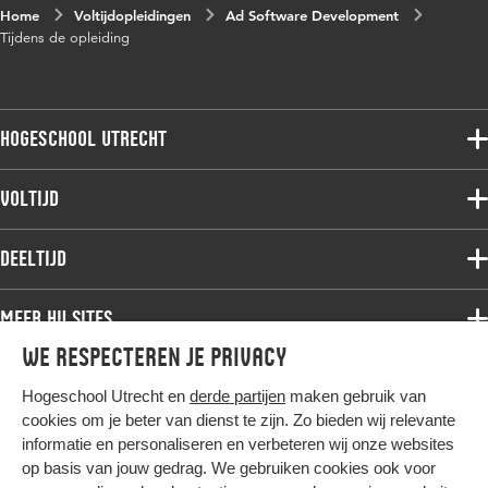
Home
Voltijdopleidingen
Ad Software Development
Tijdens de opleiding
Hogeschool Utrecht
Voltijdopleidingen
Voltijd
Deeltijdopleidingen
Associate degree
Deeltijd
Onderzoek
Bachelor
Samenwerken
Associate degree
Meer HU sites
Master
Over de HU
Bachelor
We respecteren je privacy
Studiekeuze voltijd
HU International
Werken bij de HU
Post-bachelor
Hogeschool Utrecht en
derde partijen
maken gebruik van
Hier komt alles samen
HU Bibliotheek
Contact
Master
cookies om je beter van dienst te zijn. Zo bieden wij relevante
HU Ontwikkelt
informatie en personaliseren en verbeteren wij onze websites
Post-master
op basis van jouw gedrag. We gebruiken cookies ook voor
Duurzame HU