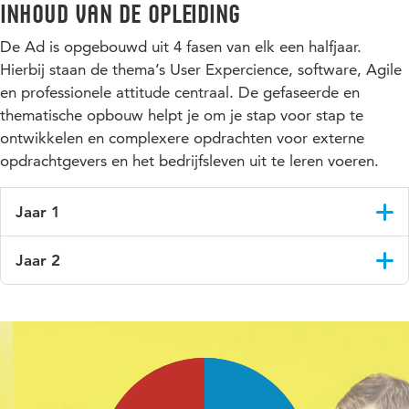
Inhoud van de opleiding
De Ad is opgebouwd uit 4 fasen van elk een halfjaar.
Hierbij staan de thema’s User Expercience, software, Agile
en professionele attitude centraal. De gefaseerde en
thematische opbouw helpt je om je stap voor stap te
ontwikkelen en complexere opdrachten voor externe
opdrachtgevers en het bedrijfsleven uit te leren voeren.
Jaar 1
Fase 1
Jaar 2
In het eerste halfjaar leer je in een agile/scrum-projectteam
werken aan eenvoudige software binnen een bestaande of
Fase 3
nieuwe applicatie. In meerdere sprints analyseer, ontwerp,
In het derde halfjaar ga je 3 tot 4 dagen per week aan de slag
realiseer en beheer je met je team de applicatie volgens de
als junior softwaredeveloper bij een bedrijf in een stage. Je
theorieën
–
zoals UX, Object-Oriented concepten, modeling –
volgt daarnaast voor een klein deel geplande
en methodes (agile/scrum) die tijdens de opleiding zijn
onderwijsactiviteiten, zoals leerteambijeenkomst en
aangereikt.
stageterugkomdagen. Je bent nu zelf meer verantwoordelijk