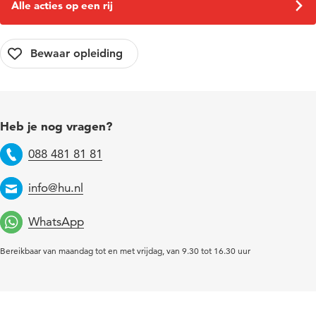
Alle acties op een rij
Heb je nog vragen?
088 481 81 81
Telefoon
info@hu.nl
Email
WhatsApp
Bereikbaar van maandag tot en met vrijdag, van 9.30 tot 16.30 uur