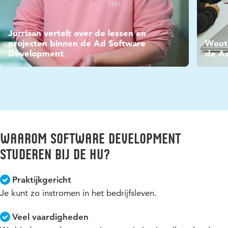
Video
Jurriaan vertelt over de lessen en
Vide
projecten binnen de Ad Software
Woute
Development
de A
Waarom Software Development
studeren bij de HU?
Praktijkgericht
Je kunt zo instromen in het bedrijfsleven.
Veel vaardigheden