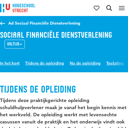
Direct naar de inhoud
Direct naar de hoofdnavigatie
Direct naar de zoekfunctie
Ad Sociaal Financiële Dienstverlening
Sociaal Financiële Dienstverlening
Voltijd
In het kort
Tijdens de opleiding
Na de opleiding
Toelating
Tijdens de opleiding
Tijdens deze praktijkgerichte opleiding
schuldhulpverlener maak je vanaf het begin kennis met
het werkveld. De opleiding werkt met levensechte
casussen vanuit de praktijk en het onderwijs vindt ook