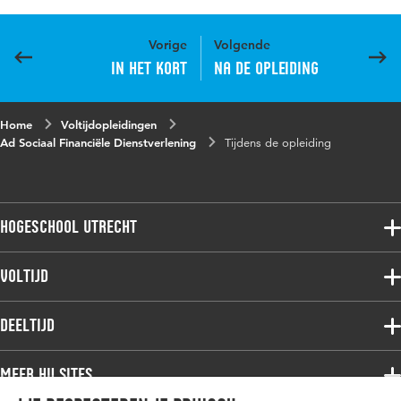
Vorige
Volgende
In het kort
Na de opleiding
Home
Voltijdopleidingen
Ad Sociaal Financiële Dienstverlening
Tijdens de opleiding
Hogeschool Utrecht
Voltijdopleidingen
Voltijd
Deeltijdopleidingen
Associate degree
Deeltijd
Onderzoek
Bachelor
Samenwerken
Associate degree
Meer HU sites
Master
Over de HU
Bachelor