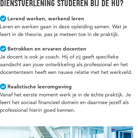
Dienstverlening studeren bij de HU?
Lees meer over extra ondersteuning en faciliteiten
om een studieplanning op te stellen met de
studieloopbaanbegeleider. Dit is geen bindend advies: je
Lerend werken, werkend leren
hoeft het dus niet op te volgen. Uiteraard gaan we ervan uit
Leren en werken gaan in deze opleiding samen. Wat je
dat je het advies zorgvuldig weegt.
leert in de theorie, pas je meteen toe in de praktijk.
Betrokken en ervaren docenten
Je docent is ook je coach. Hij of zij geeft specifieke
aandacht aan jouw ontwikkeling als professional en het
docententeam heeft een nauwe relatie met het werkveld.
Realistische leeromgeving
Vanaf het eerste moment werk je in de échte praktijk. Je
leert het sociaal financieel domein en daarmee jezelf als
professional hierin goed kennen.