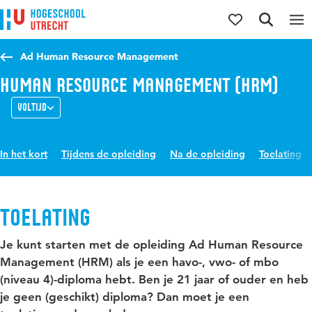
Direct naar de inhoud
Direct naar de hoofdnavigatie
Direct naar de zoekfunctie
Ad Human Resource Management
Human Resource Management (HRM)
Voltijd
In het kort
Tijdens de opleiding
Na de opleiding
Toelating
Toelating
Je kunt starten met de opleiding Ad Human Resource
Management (HRM) als je een havo-, vwo- of mbo
(niveau 4)-diploma hebt. Ben je 21 jaar of ouder en heb
je geen (geschikt) diploma? Dan moet je een