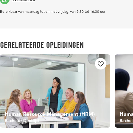
Bereikbaar van maandag tot en met vrijdag, van 9.30 tot 16.30 uur
Gerelateerde opleidingen
Human Resource Management (HRM)
Huma
Bachelor Deeltijd
Bachel