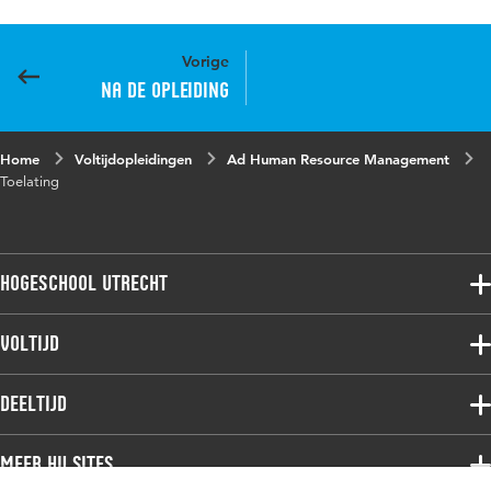
Vorige
Na de opleiding
Home
Voltijdopleidingen
Ad Human Resource Management
Toelating
Hogeschool Utrecht
Voltijdopleidingen
Voltijd
Deeltijdopleidingen
Associate degree
Deeltijd
Onderzoek
Bachelor
Samenwerken
Associate degree
Meer HU sites
Master
Over de HU
Bachelor