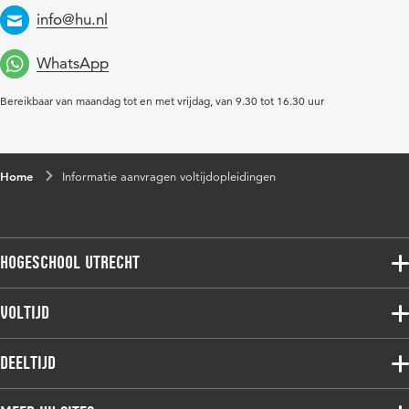
info@hu.nl
Email
WhatsApp
Bereikbaar van maandag tot en met vrijdag, van 9.30 tot 16.30 uur
Home
Informatie aanvragen voltijdopleidingen
Hogeschool Utrecht
Voltijdopleidingen
Voltijd
Deeltijdopleidingen
Associate degree
Deeltijd
Onderzoek
Bachelor
Samenwerken
Associate degree