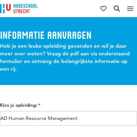
Direct naar de inhoud
Direct naar de hoofdnavigatie
Direct naar de zoekfunctie
Informatie aanvragen
Heb je een leuke opleiding gevonden en wil je daar
meer over weten? Vraag de pdf aan via onderstaand
formulier en ontvang de belangrijkste informatie op
een rij.
Kies je opleiding: