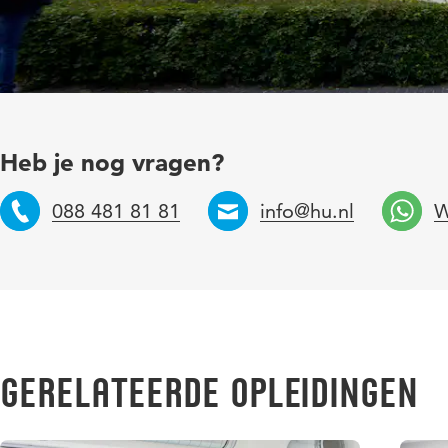
Heb je nog vragen?
088 481 81 81
info@hu.nl
W
Telefoon
Email
Gerelateerde opleidingen