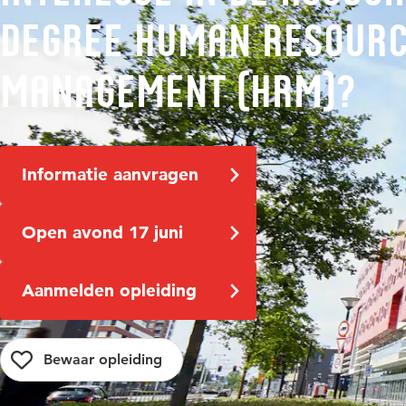
degree Human Resour
Management (HRM)?
Informatie aanvragen
Open avond 17 juni
Aanmelden opleiding