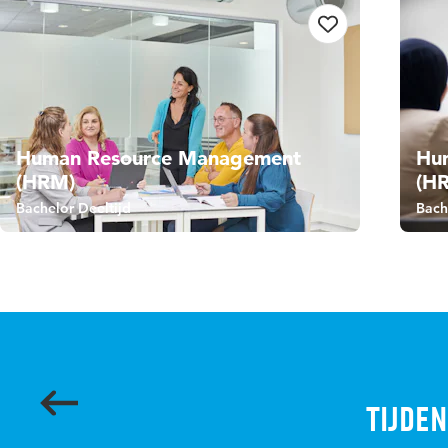
Human Resource Management
Hu
(HRM)
(H
Bachelor Deeltijd
Bach
Tijden