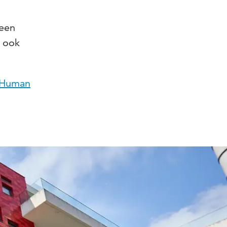
teen
k ook
Human