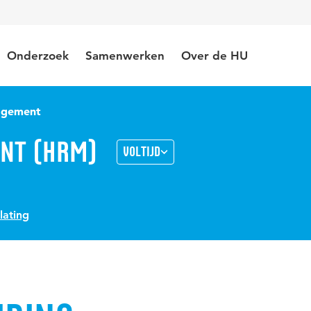
Onderzoek
Samenwerken
Over de HU
agement
nt (HRM)
Voltijd
lating