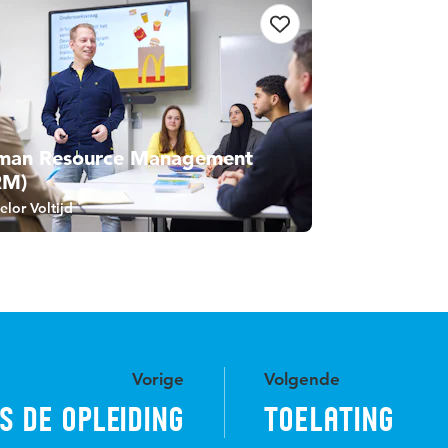
man Resource Management
RM)
elor Voltijd
Vorige
Volgende
s de opleiding
Toelating