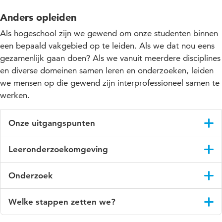
Anders opleiden
Als hogeschool zijn we gewend om onze studenten binnen
een bepaald vakgebied op te leiden. Als we dat nou eens
gezamenlijk gaan doen? Als we vanuit meerdere disciplines
en diverse domeinen samen leren en onderzoeken, leiden
we mensen op die gewend zijn interprofessioneel samen te
werken.
Onze uitgangspunten
we leiden de professionals van de toekomst op met een
Leeronderzoekomgeving
brede blik op gezondheid en welzijn;
In een leeronderzoekomgeving komen onderwijs, onderzoek
we leren ze om nieuwsgierig te zijn naar de mens als
Onderzoek
en beroepspraktijk samen. Studenten, docenten,
geheel en de vraag achter de vraag;
onderzoekers, professionals en burgers leren en innoveren er
In samenwerking met het
lectoraat Beroepsonderwijs
en het
we richten een netwerk in van leeronderzoekomgevingen
rondom betekenisvolle opgaven. Leeronderzoekomgevingen
Welke stappen zetten we?
lectoraat Organiseren van verandering in onderwijs
doen we
in de regio, waar professionals, onderzoekers en burgers
zijn met elkaar verbonden in een netwerk, waarin we continu
onderzoek naar de Leeronderzoeksomgevingen van HU
samenwerken rond echte vraagstukken;
we ontwikkelen de bestaande HU Klinieken tot HU
inzichten uitwisselen. Benieuwd naar de meerwaarde van