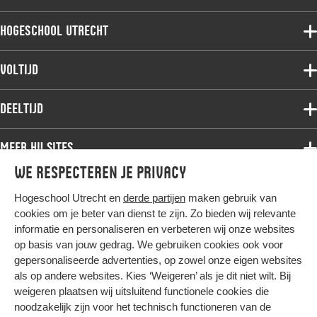
Hogeschool Utrecht
Voltijdopleidingen
Voltijd
Deeltijdopleidingen
Associate degree
Deeltijd
Onderzoek
Bachelor
Samenwerken
Associate degree
Meer HU sites
Master
Over de HU
Bachelor
We respecteren je privacy
Studiekeuze voltijd
HU International
Werken bij de HU
Post-bachelor
Hogeschool Utrecht en
derde partijen
maken gebruik van
Hier komt alles samen
HU Bibliotheek
Contact
Master
cookies om je beter van dienst te zijn. Zo bieden wij relevante
HU Ontwikkelt
informatie en personaliseren en verbeteren wij onze websites
Post-master
op basis van jouw gedrag. We gebruiken cookies ook voor
Duurzame HU
Studiekeuze deeltijd
gepersonaliseerde advertenties, op zowel onze eigen websites
Intranet
als op andere websites. Kies ‘Weigeren’ als je dit niet wilt. Bij
Colofon
weigeren plaatsen wij uitsluitend functionele cookies die
Trajectum
noodzakelijk zijn voor het technisch functioneren van de
Privacy