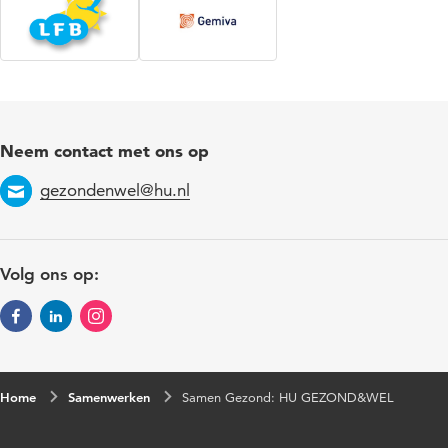
Neem contact met ons op
gezondenwel@hu.nl
Email
Volg ons op:
Home
Samenwerken
Samen Gezond: HU GEZOND&WEL