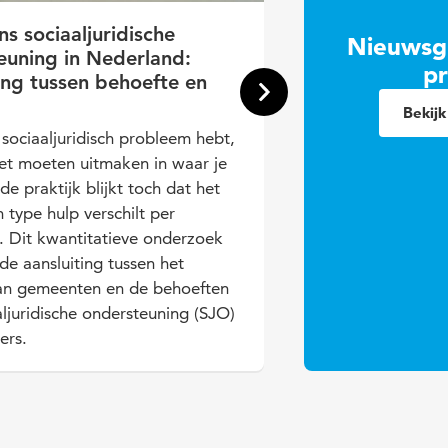
jns sociaaljuridische
Nieuwsgi
euning in Nederland:
pr
ing tussen behoefte en
Bekijk
 sociaaljuridisch probleem hebt,
iet moeten uitmaken in waar je
de praktijk blijkt toch dat het
 type hulp verschilt per
 Dit kwantitatieve onderzoek
 de aansluiting tussen het
an gemeenten en de behoeften
ljuridische ondersteuning (SJO)
ers.