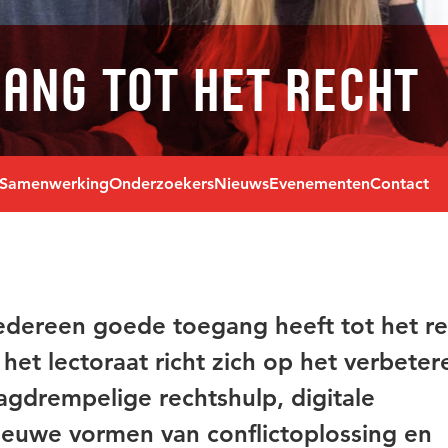
ang tot het Recht
Samenwerking
Onderzoekers
Nieuws
Evenementen
Contact
 iedereen goede toegang heeft tot het r
het lectoraat richt zich op het verbeter
agdrempelige rechtshulp, digitale
ieuwe vormen van conflictoplossing en