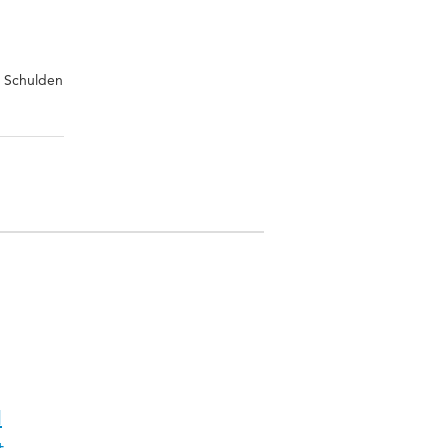
, Schulden
l
t