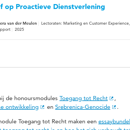
f op Proactieve Dienstverlening
era van der Meulen
Lectoraten: Marketing en Customer Experience
pport
2025
 bij de honoursmodules
Toegang tot Recht
,
e ontwikkeling
en
Srebrenica-Genocide
.
module Toegang tot Recht maken een
essaybunde
 toegang tot recht is en hoe het zich verhoudt to