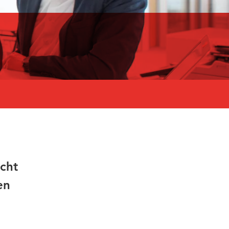
echt
en