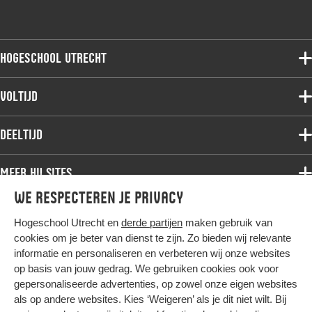
Hogeschool Utrecht
Voltijdopleidingen
Voltijd
Deeltijdopleidingen
Associate degree
Deeltijd
Onderzoek
Bachelor
Samenwerken
Associate degree
Meer HU sites
Master
Over de HU
Bachelor
We respecteren je privacy
Studiekeuze voltijd
HU International
Werken bij de HU
Post-bachelor
Hogeschool Utrecht en
derde partijen
maken gebruik van
Hier komt alles samen
HU Bibliotheek
Contact
Master
cookies om je beter van dienst te zijn. Zo bieden wij relevante
HU Ontwikkelt
informatie en personaliseren en verbeteren wij onze websites
Post-master
op basis van jouw gedrag. We gebruiken cookies ook voor
Duurzame HU
Studiekeuze deeltijd
gepersonaliseerde advertenties, op zowel onze eigen websites
Intranet
als op andere websites. Kies ‘Weigeren’ als je dit niet wilt. Bij
Colofon