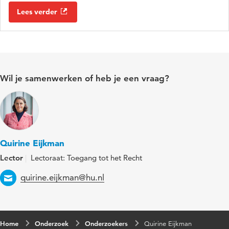
Lees verder
Wil je samenwerken of heb je een vraag?
Quirine Eijkman
Lector
Lectoraat: Toegang tot het Recht
Email
quirine.eijkman@hu.nl
Home
Onderzoek
Onderzoekers
Quirine Eijkman