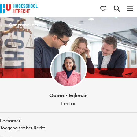
Direct naar de inhoud
Direct naar de hoofdnavigatie
Direct naar de zoekfunctie
Onderzoekers
Quirine Eijkman
Lector
Lectoraat
Toegang tot het Recht