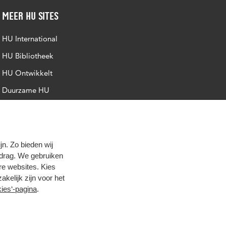
Meer HU sites
HU International
HU Bibliotheek
HU Ontwikkelt
Duurzame HU
Intranet
Trajectum
n. Zo bieden wij
edrag. We gebruiken
re websites. Kies
zakelijk zijn voor het
ies‘-pagina
.