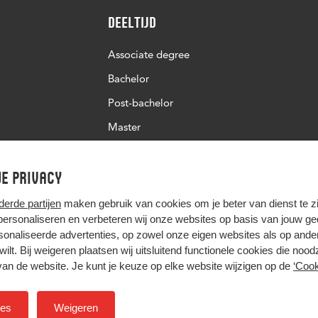
Deeltijd
Associate degree
Bachelor
Post-bachelor
Master
Post-master
e privacy
Studiekeuze deeltijd
derde partijen
maken gebruik van cookies om je beter van dienst te zij
 personaliseren en verbeteren wij onze websites op basis van jouw g
onaliseerde advertenties, op zowel onze eigen websites als op ande
t wilt. Bij weigeren plaatsen wij uitsluitend functionele cookies die nood
van de website. Je kunt je keuze op elke website wijzigen op de
‘Cook
Hier komt alles samen
ies
Weigeren