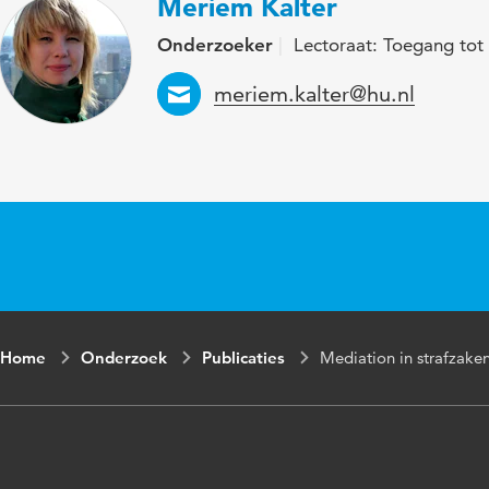
Meriem Kalter
Onderzoeker
Lectoraat: Toegang tot
Email
meriem.kalter@hu.nl
Home
Onderzoek
Publicaties
Mediation in strafzake