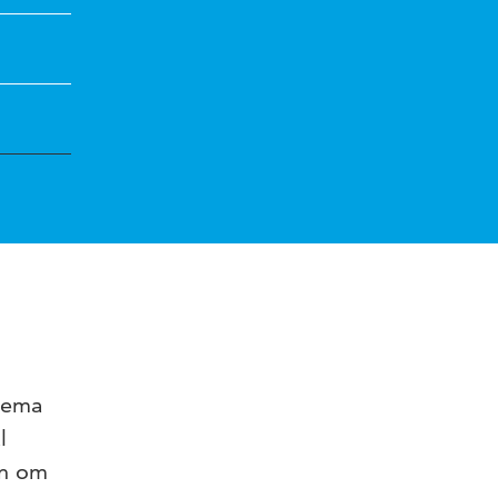
hema
l
en om