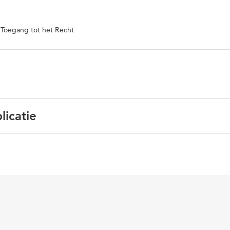
 Toegang tot het Recht
licatie
ands
on, burgerlijk procesrecht, strafprocesrecht