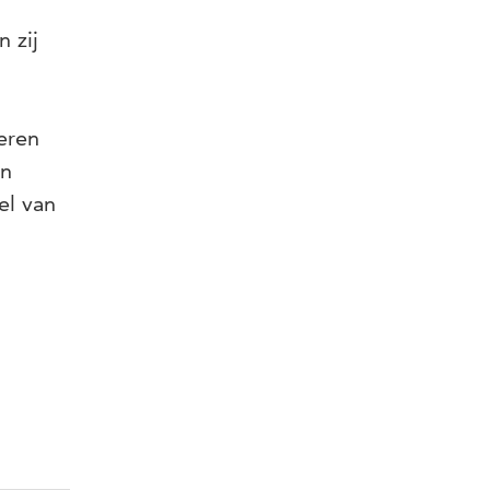
 zij
eren
in
el van