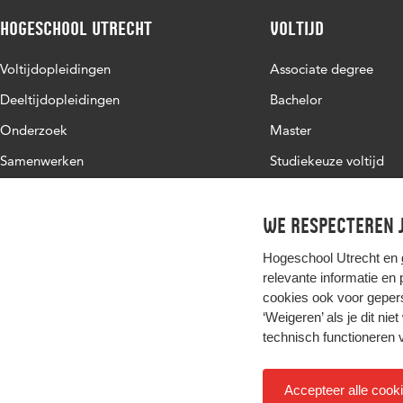
Hogeschool Utrecht
Voltijd
Voltijdopleidingen
Associate degree
Deeltijdopleidingen
Bachelor
Onderzoek
Master
Samenwerken
Studiekeuze voltijd
Over de HU
Werken bij de HU
We respecteren j
Contact
Hogeschool Utrecht en
relevante informatie en
cookies ook voor gepers
‘Weigeren’ als je dit nie
technisch functioneren 
Accepteer alle cook