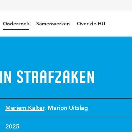
Onderzoek
Samenwerken
Over de HU
 in strafzaken
Meriem Kalter
,
Marion Uitslag
2025