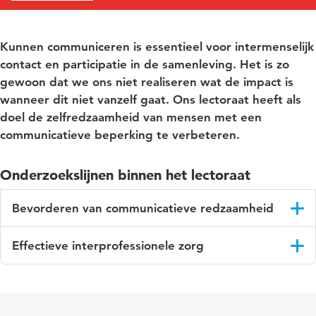
Kunnen communiceren is essentieel voor intermenselijk
contact en participatie in de samenleving. Het is zo
gewoon dat we ons niet realiseren wat de impact is
wanneer dit niet vanzelf gaat. Ons lectoraat heeft als
doel de zelfredzaamheid van mensen met een
communicatieve beperking te verbeteren.
Onderzoekslijnen binnen het lectoraat
Bevorderen van communicatieve redzaamheid
Het lectoraat doet samen met docenten, studenten en de
Effectieve interprofessionele zorg
gemeente onderzoek naar vroegsignalering van
taalachterstanden bij kinderen en methodieken die daarvoor
Deze lijn richt zich op het verhogen van de expertise omtrent
door de Jeugdgezondheidszorg worden ingezet (NWA
blended zorg (reguliere zorg gecombineerd met online zorg)
aanvraag Resilient Youth!). We ontwikkelen instrumenten
en interprofessionele zorg. We dragen bij aan het vergroten
gericht op functionele uitkomstmaten, zoals vragenlijsten die