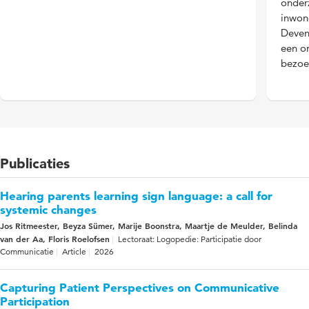
onder
inwon
Deven
een on
bezoe
Publicaties
Hearing parents learning sign language: a call for
systemic changes
Jos Ritmeester, Beyza Sümer, Marije Boonstra, Maartje de Meulder, Belinda
van der Aa, Floris Roelofsen
Lectoraat: Logopedie: Participatie door
Communicatie
Article
2026
Capturing Patient Perspectives on Communicative
Participation