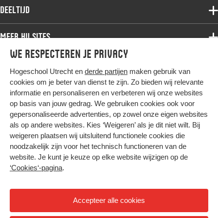
Associate degree
Deeltijd
Onderzoek
Bachelor
Samenwerken
Associate degree
Meer HU sites
Master
Over de HU
Bachelor
We respecteren je privacy
Studiekeuze voltijd
HU International
Werken bij de HU
Post-bachelor
Hogeschool Utrecht en
derde partijen
maken gebruik van
Hier komt alles samen
HU Bibliotheek
Contact
Master
cookies om je beter van dienst te zijn. Zo bieden wij relevante
HU Ontwikkelt
informatie en personaliseren en verbeteren wij onze websites
Post-master
op basis van jouw gedrag. We gebruiken cookies ook voor
Duurzame HU
Studiekeuze deeltijd
gepersonaliseerde advertenties, op zowel onze eigen websites
Intranet
als op andere websites. Kies ‘Weigeren’ als je dit niet wilt. Bij
Colofon
weigeren plaatsen wij uitsluitend functionele cookies die
Trajectum
noodzakelijk zijn voor het technisch functioneren van de
Privacy
website. Je kunt je keuze op elke website wijzigen op de
Cookies
‘Cookies‘-pagina
.
Inkoop
Nieuwsbrief
Accepteer alle cookies
Hoog contrast