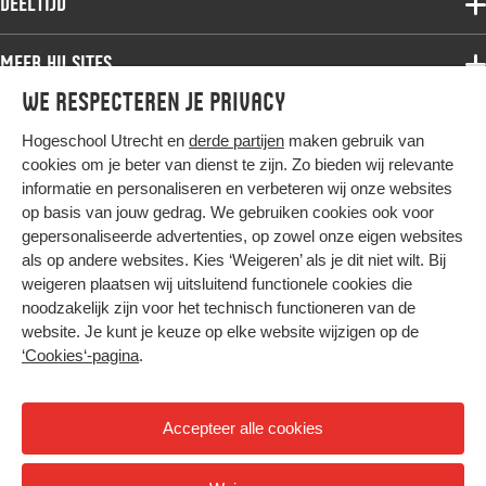
Deeltijd
Onderzoek
Bachelor
Samenwerken
Associate degree
Meer HU sites
Master
Over de HU
Bachelor
We respecteren je privacy
Studiekeuze voltijd
HU International
Werken bij de HU
Post-bachelor
Hogeschool Utrecht en
derde partijen
maken gebruik van
Hier komt alles samen
HU Bibliotheek
Contact
Master
cookies om je beter van dienst te zijn. Zo bieden wij relevante
HU Ontwikkelt
informatie en personaliseren en verbeteren wij onze websites
Post-master
op basis van jouw gedrag. We gebruiken cookies ook voor
Duurzame HU
Studiekeuze deeltijd
gepersonaliseerde advertenties, op zowel onze eigen websites
Intranet
als op andere websites. Kies ‘Weigeren’ als je dit niet wilt. Bij
Colofon
weigeren plaatsen wij uitsluitend functionele cookies die
Trajectum
noodzakelijk zijn voor het technisch functioneren van de
Privacy
website. Je kunt je keuze op elke website wijzigen op de
Cookies
‘Cookies‘-pagina
.
Inkoop
Nieuwsbrief
Accepteer alle cookies
Hoog contrast