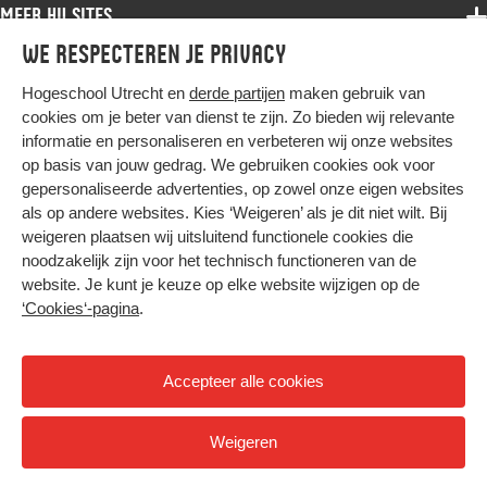
Associate degree
Meer HU sites
Master
Over de HU
Bachelor
We respecteren je privacy
Studiekeuze voltijd
HU International
Werken bij de HU
Post-bachelor
Hogeschool Utrecht en
derde partijen
maken gebruik van
Hier komt alles samen
HU Bibliotheek
Contact
Master
cookies om je beter van dienst te zijn. Zo bieden wij relevante
HU Ontwikkelt
informatie en personaliseren en verbeteren wij onze websites
Post-master
op basis van jouw gedrag. We gebruiken cookies ook voor
Duurzame HU
Studiekeuze deeltijd
gepersonaliseerde advertenties, op zowel onze eigen websites
Intranet
als op andere websites. Kies ‘Weigeren’ als je dit niet wilt. Bij
Colofon
weigeren plaatsen wij uitsluitend functionele cookies die
Trajectum
noodzakelijk zijn voor het technisch functioneren van de
Privacy
website. Je kunt je keuze op elke website wijzigen op de
Cookies
‘Cookies‘-pagina
.
Inkoop
Nieuwsbrief
Accepteer alle cookies
Hoog contrast
Weigeren
© 2026 Hogeschool Utrecht