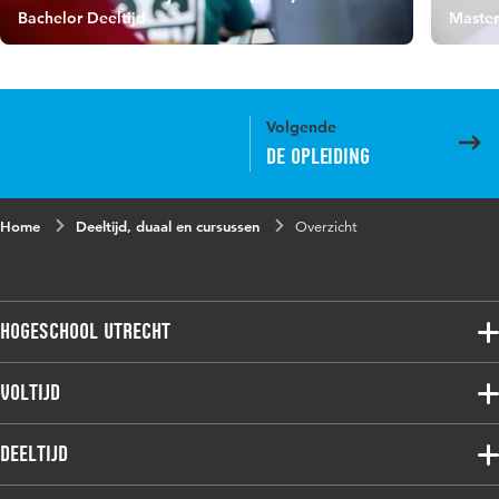
Bachelor Deeltijd
Master
Volgende
De opleiding
Home
Deeltijd, duaal en cursussen
Overzicht
Hogeschool Utrecht
Voltijdopleidingen
Voltijd
Deeltijdopleidingen
Associate degree
Deeltijd
Onderzoek
Bachelor
Samenwerken