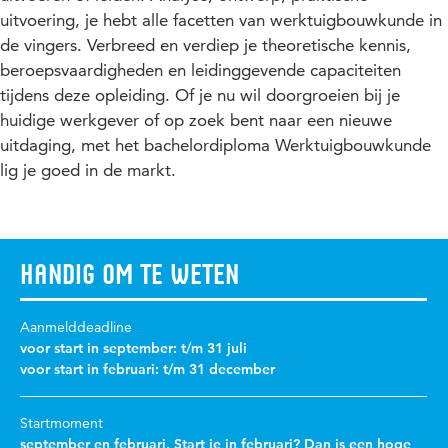
uitvoering, je hebt alle facetten van werktuigbouwkunde in
de vingers. Verbreed en verdiep je theoretische kennis,
beroepsvaardigheden en leidinggevende capaciteiten
tijdens deze opleiding. Of je nu wil doorgroeien bij je
huidige werkgever of op zoek bent naar een nieuwe
uitdaging, met het bachelordiploma Werktuigbouwkunde
lig je goed in de markt.
Handig om te weten
Aanmelddeadline
voor start in september: t/m 31 juli
voor start in februari: t/m 31 december
Startmoment
september en februari. Start je in februari? Dan is een hoge