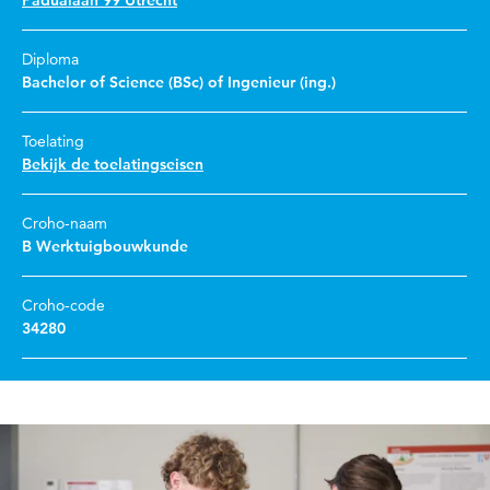
Padualaan 99 Utrecht
Diploma
Bachelor of Science (BSc) of Ingenieur (ing.)
Toelating
Bekijk de toelatingseisen
Croho-naam
B Werktuigbouwkunde
Croho-code
34280