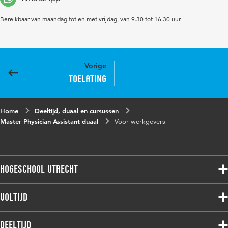
Bereikbaar van maandag tot en met vrijdag, van 9.30 tot 16.30 uur
Vorige
Toelating
Home
Deeltijd, duaal en cursussen
Master Physician Assistant duaal
Voor werkgevers
Hogeschool Utrecht
Voltijdopleidingen
Voltijd
Deeltijdopleidingen
Associate degree
Deeltijd
Onderzoek