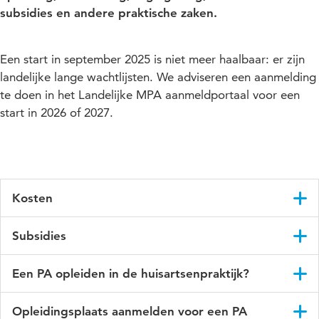
subsidies en andere praktische zaken.
Een start in september 2025 is niet meer haalbaar: er zijn
landelijke lange wachtlijsten. We adviseren een aanmelding
te doen in het Landelijke MPA aanmeldportaal voor een
start in 2026 of 2027.
Kosten
De kosten van de master PA bestaan vooral uit het
Subsidies
collegegeld en de studiematerialen*.
Vanuit de ministeries van VWS en OCW is
extra financiering
Het collegegeld is voor de meeste studenten het wettelijke
Een PA opleiden in de huisartsenpraktijk?
voor de zorgmasters
gerealiseerd. Deze regelingen gelden
collegegeld. Studenten die al eerder een bekostigde master
alleen voor kandidaten die het wettelijke collegegeld betalen.
in de gezondheidszorg in Nederland hebben afgerond
Bij de Stichting Kwaliteit en Ontwikkeling Huisartsenzorg
Opleidingsplaats aanmelden voor een PA
betalen het instellingscollegegeld. Voor hen is geen subsidie
(KOH) kan een aanvullende subsidie worden aangevraagd.