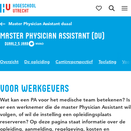
Direct naar de inhoud
Direct naar de hoofdnavigatie
Direct naar de zoekfunctie
Master Physician Assistant duaal
Master Physician Assistant (DU)
Duaal
2,5 jaar
Overzicht
De opleiding
Carrièreperspectief
Toelating
Voor
Voor werkgevers
Wat kan een PA voor het medische team betekenen? Is
er een werknemer die de master Physician Assistant wil
volgen, of wil de instelling een opleidingsplaats
reserveren? Op deze pagina staat informatie over de
opleiding, aanmelding, regelgeving, kosten en