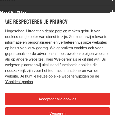
Bachelor
Samenwerken
Associate degree
Meer HU sites
Master
Over de HU
Bachelor
We respecteren je privacy
Studiekeuze voltijd
HU International
Werken bij de HU
Post-bachelor
Hogeschool Utrecht en
derde partijen
maken gebruik van
Hier komt alles samen
HU Bibliotheek
Contact
Master
cookies om je beter van dienst te zijn. Zo bieden wij relevante
HU Ontwikkelt
informatie en personaliseren en verbeteren wij onze websites
Post-master
op basis van jouw gedrag. We gebruiken cookies ook voor
Duurzame HU
Studiekeuze deeltijd
gepersonaliseerde advertenties, op zowel onze eigen websites
Intranet
als op andere websites. Kies ‘Weigeren’ als je dit niet wilt. Bij
Colofon
weigeren plaatsen wij uitsluitend functionele cookies die
Trajectum
noodzakelijk zijn voor het technisch functioneren van de
Privacy
website. Je kunt je keuze op elke website wijzigen op de
Cookies
‘Cookies‘-pagina
.
Inkoop
Nieuwsbrief
Accepteer alle cookies
Hoog contrast
Weigeren