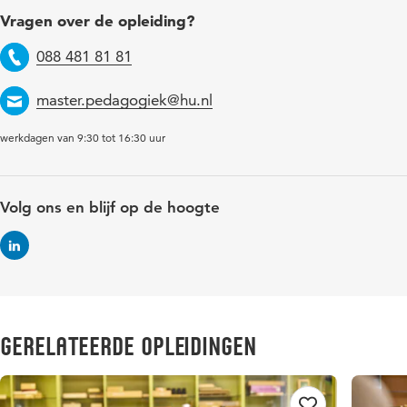
Vragen over de opleiding?
088 481 81 81
Telefoon
master.pedagogiek@hu.nl
Email
werkdagen van 9:30 tot 16:30 uur
Volg ons en blijf op de hoogte
Gerelateerde opleidingen