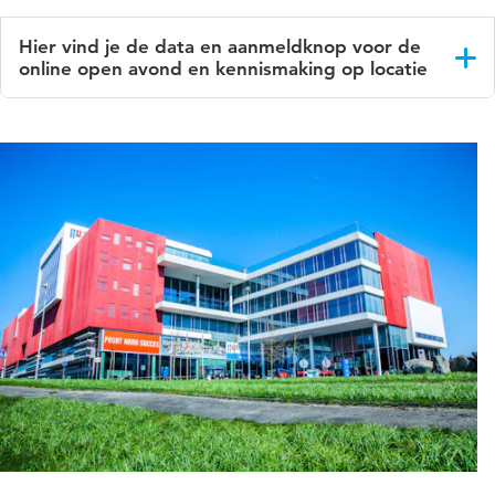
Hier vind je de data en aanmeldknop voor de
online open avond en kennismaking op locatie
Online open avond & kennismaking op locatie
wo
03/06
18.15-20.00
Kennismaken op locatie 
di
09/06
20.00-21.30
Online open avond -
Mel
wo
17/06
13.45-18.30
Kennismaken op locatie 