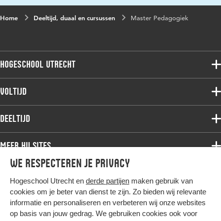
Home
Deeltijd, duaal en cursussen
Master Pedagogiek
Hogeschool Utrecht
Voltijdopleidingen
Voltijd
Deeltijdopleidingen
Associate degree
Deeltijd
Onderzoek
Bachelor
Samenwerken
Associate degree
Meer HU sites
Master
Over de HU
Bachelor
We respecteren je privacy
Studiekeuze voltijd
HU International
Werken bij de HU
Post-bachelor
Hogeschool Utrecht en
derde partijen
maken gebruik van
Hier komt alles samen
HU Bibliotheek
Contact
Master
cookies om je beter van dienst te zijn. Zo bieden wij relevante
HU Ontwikkelt
informatie en personaliseren en verbeteren wij onze websites
Post-master
op basis van jouw gedrag. We gebruiken cookies ook voor
Duurzame HU