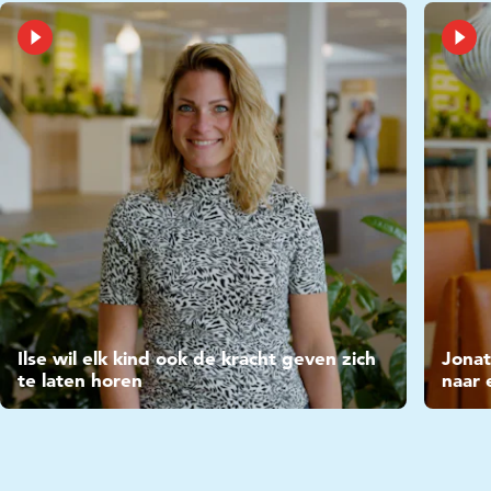
Video
Vide
Ilse wil elk kind ook de kracht geven zich
Jonat
te laten horen
naar 