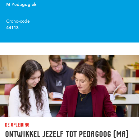
M Pedagogiek
Croho-code
44113
De opleiding
Ontwikkel jezelf tot pedagoog (MA)