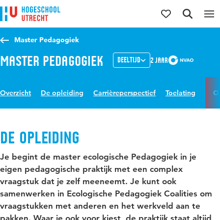
Direct naar de inhoud
Direct naar de hoofdnavigatie
Direct naar de zoekfunctie
Master Pedagogiek
Master Pedagogiek
Deeltijd
2 jaar
Overzicht
De opleiding
Carrièreperspectief
Toelating
O
De opleiding
Je begint de master ecologische Pedagogiek in je
eigen pedagogische praktijk met een complex
vraagstuk dat je zelf meeneemt. Je kunt ook
samenwerken in Ecologische Pedagogiek Coalities om
vraagstukken met anderen en het werkveld aan te
pakken. Waar je ook voor kiest, de praktijk staat altijd