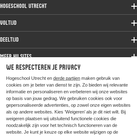
Hogeschool Utrecht
Voltijdopleidingen
Voltijd
Deeltijdopleidingen
Associate degree
Deeltijd
Onderzoek
Bachelor
Samenwerken
Associate degree
Meer HU sites
Master
Over de HU
Bachelor
We respecteren je privacy
Studiekeuze voltijd
HU International
Werken bij de HU
Post-bachelor
Hogeschool Utrecht en
derde partijen
maken gebruik van
Hier komt alles samen
HU Bibliotheek
Contact
Master
cookies om je beter van dienst te zijn. Zo bieden wij relevante
HU Ontwikkelt
informatie en personaliseren en verbeteren wij onze websites
Post-master
op basis van jouw gedrag. We gebruiken cookies ook voor
Duurzame HU
Studiekeuze deeltijd
gepersonaliseerde advertenties, op zowel onze eigen websites
Intranet
als op andere websites. Kies ‘Weigeren’ als je dit niet wilt. Bij
Colofon
weigeren plaatsen wij uitsluitend functionele cookies die
Trajectum
noodzakelijk zijn voor het technisch functioneren van de
Privacy
website. Je kunt je keuze op elke website wijzigen op de
Cookies