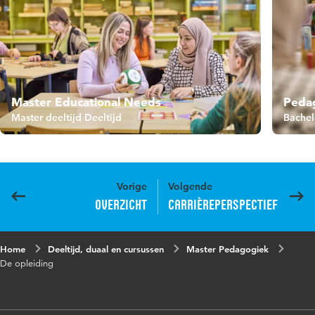
Master Educational Needs
Peda
Master deeltijd Deeltijd
Bachel
Vorige
Volgende
Overzicht
Carrièreperspectief
Home
Deeltijd, duaal en cursussen
Master Pedagogiek
De opleiding