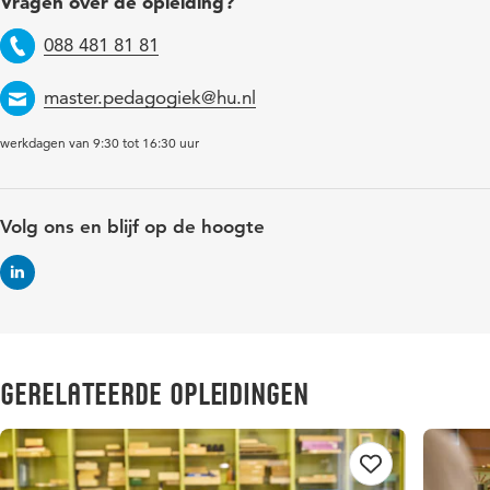
Vragen over de opleiding?
088 481 81 81
Telefoon
master.pedagogiek@hu.nl
Email
werkdagen van 9:30 tot 16:30 uur
Volg ons en blijf op de hoogte
Gerelateerde opleidingen