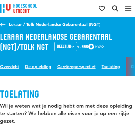
Direct naar de inhoud
Direct naar de hoofdnavigatie
Direct naar de zoekfunctie
Leraar / Tolk Nederlandse Gebarentaal (NGT)
Leraar Nederlandse Gebarentaal
(NGT)/Tolk NGT
Deeltijd
4 jaar
Overzicht
De opleiding
Carrièreperspectief
Toelating
O
Toelating
Wil je weten wat je nodig hebt om met deze opleiding
te starten? We hebben alle eisen voor je op een rijtje
gezet.