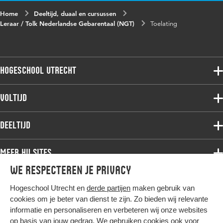
Home
Deeltijd, duaal en cursussen
Leraar / Tolk Nederlandse Gebarentaal (NGT)
Toelating
Hogeschool Utrecht
Voltijdopleidingen
Voltijd
Deeltijdopleidingen
Associate degree
Deeltijd
Onderzoek
Bachelor
Samenwerken
Associate degree
Meer HU sites
Master
Over de HU
Bachelor
We respecteren je privacy
Studiekeuze voltijd
HU International
Werken bij de HU
Post-bachelor
Hogeschool Utrecht en
derde partijen
maken gebruik van
Hier komt alles samen
HU Bibliotheek
Contact
Master
cookies om je beter van dienst te zijn. Zo bieden wij relevante
HU Ontwikkelt
informatie en personaliseren en verbeteren wij onze websites
Post-master
op basis van jouw gedrag. We gebruiken cookies ook voor