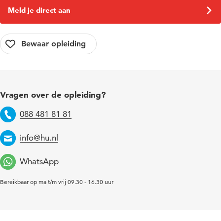
Meld je direct aan
Vragen over de opleiding?
088 481 81 81
Telefoon
info@hu.nl
Email
WhatsApp
Bereikbaar op ma t/m vrij 09.30 - 16.30 uur