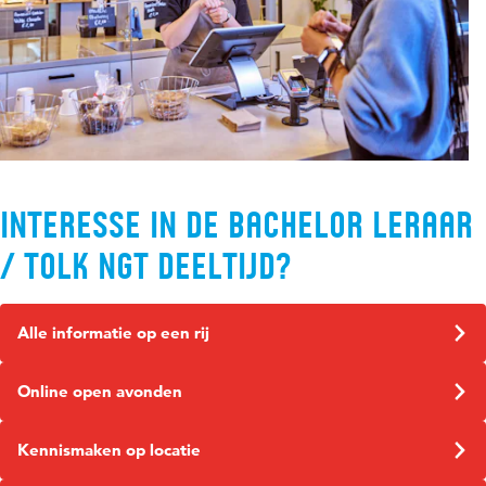
In de toekomst wordt de afstudeervariant tolk NGT mogelijk
ook toegankelijk voor dove studenten. Laat je informeren
over de status via
secretariaat.igtd@hu.nl
.
Interesse in de bachelor Leraar
/ Tolk NGT deeltijd?
Alle informatie op een rij
Online open avonden
Kennismaken op locatie