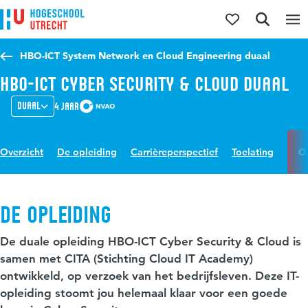
Direct naar de inhoud
Direct naar de hoofdnavigatie
Direct naar de zoekfunctie
HBO-ICT System Network en Cloud Engineering duaal
HBO-ICT Cyber Security & Cloud Duaal
Duaal
4 jaar
Overzicht
De opleiding
Carrièreperspectief
Toelating
O
De opleiding
De duale opleiding HBO-ICT Cyber Security & Cloud is
samen met CITA (Stichting Cloud IT Academy)
ontwikkeld, op verzoek van het bedrijfsleven. Deze IT-
opleiding stoomt jou helemaal klaar voor een goede