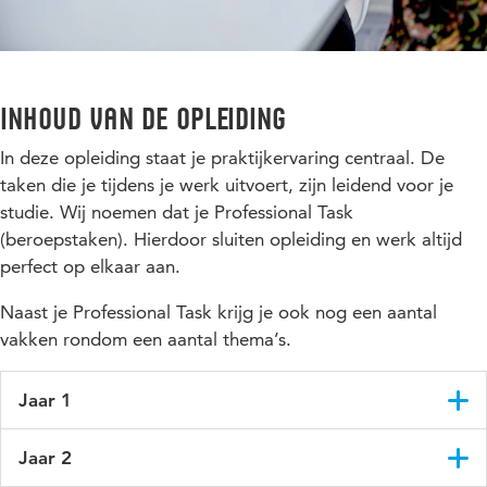
Inhoud van de opleiding
In deze opleiding staat je praktijkervaring centraal. De
taken die je tijdens je werk uitvoert, zijn leidend voor je
studie. Wij noemen dat je Professional Task
(beroepstaken). Hierdoor sluiten opleiding en werk altijd
perfect op elkaar aan.
Naast je Professional Task krijg je ook nog een aantal
vakken rondom een aantal thema’s.
Jaar 1
In het eerste jaar leer je een aantal basisprincipes. Denk aan
Jaar 2
Netwerken, Windows Server, Linux, programmeren (scripting)