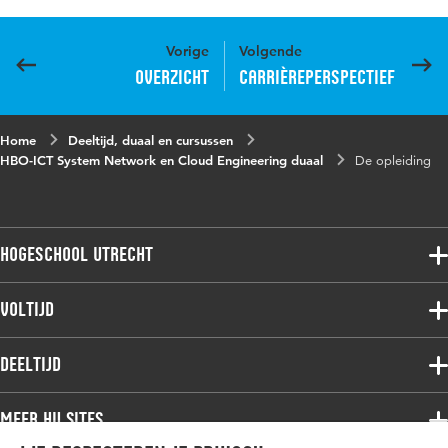
Vorige
Volgende
Overzicht
Carrièreperspectief
Home
Deeltijd, duaal en cursussen
HBO-ICT System Network en Cloud Engineering duaal
De opleiding
Hogeschool Utrecht
Voltijdopleidingen
Voltijd
Deeltijdopleidingen
Associate degree
Deeltijd
Onderzoek
Bachelor
Samenwerken
Associate degree
Meer HU sites
Master
Over de HU
Bachelor