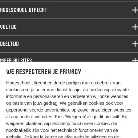
Hogeschool Utrecht
Voltijdopleidingen
Voltijd
Deeltijdopleidingen
Associate degree
Deeltijd
Onderzoek
Bachelor
Samenwerken
Associate degree
Meer HU sites
Master
Over de HU
Bachelor
We respecteren je privacy
Studiekeuze voltijd
HU International
Werken bij de HU
Post-bachelor
Hogeschool Utrecht en
derde partijen
maken gebruik van
Hier komt alles samen
HU Bibliotheek
Contact
Master
cookies om je beter van dienst te zijn. Zo bieden wij relevante
HU Ontwikkelt
informatie en personaliseren en verbeteren wij onze websites
Post-master
op basis van jouw gedrag. We gebruiken cookies ook voor
Duurzame HU
Studiekeuze deeltijd
gepersonaliseerde advertenties, op zowel onze eigen websites
Intranet
als op andere websites. Kies ‘Weigeren’ als je dit niet wilt. Bij
Colofon
weigeren plaatsen wij uitsluitend functionele cookies die
Trajectum
noodzakelijk zijn voor het technisch functioneren van de
Privacy
website. Je kunt je keuze op elke website wijzigen op de