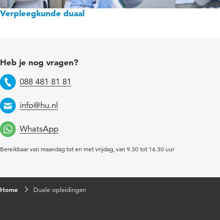
Verpleegkunde duaal
Heb je nog vragen?
088 481 81 81
Telefoon
info@hu.nl
Email
WhatsApp
Bereikbaar van maandag tot en met vrijdag, van 9.30 tot 16.30 uur
Home
Duale opleidingen