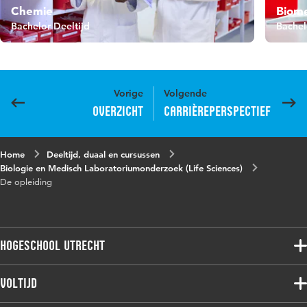
Chemie
Biome
Bachelor Deeltijd
Bachel
Vorige
Volgende
Overzicht
Carrièreperspectief
Home
Deeltijd, duaal en cursussen
Biologie en Medisch Laboratoriumonderzoek (Life Sciences)
De opleiding
Hogeschool Utrecht
Voltijdopleidingen
Voltijd
Deeltijdopleidingen