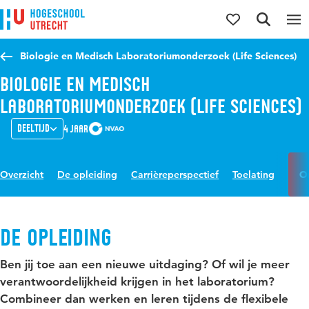
Direct naar de inhoud
Direct naar de hoofdnavigatie
Direct naar de zoekfunctie
Biologie en Medisch Laboratoriumonderzoek (Life Sciences)
Biologie en Medisch
Laboratoriumonderzoek (Life Sciences)
Deeltijd
4 jaar
Overzicht
De opleiding
Carrièreperspectief
Toelating
O
De opleiding
Ben jij toe aan een nieuwe uitdaging? Of wil je meer
verantwoordelijkheid krijgen in het laboratorium?
Combineer dan werken en leren tijdens de flexibele