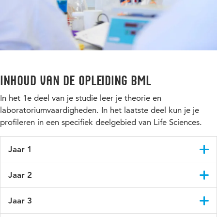
Inhoud van de opleiding BML
In het 1e deel van je studie leer je theorie en
laboratoriumvaardigheden. In het laatste deel kun je je
profileren in een specifiek deelgebied van Life Sciences.
Jaar 1
Het propedeusejaar is ingericht met theorie en
Jaar 2
laboratoriumvaardigheden. Dit zorgt voor een stevige basis.
Je werkt samen met medestudenten in het project Enzymen
Vanaf het 2e jaar verdiep je je in DNA/RNA, cellen en de
aan een onderzoeksvraag om kennis te maken met de
Jaar 3
opbouw en werking van een (micro)-organisme. Je leert over:
beroepstaken van een analist.