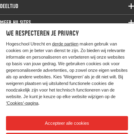
Associate degree
Deeltijd
Onderzoek
Bachelor
Samenwerken
Associate degree
Meer HU sites
Master
Over de HU
Bachelor
We respecteren je privacy
Studiekeuze voltijd
HU International
Werken bij de HU
Post-bachelor
Hogeschool Utrecht en
derde partijen
maken gebruik van
Hier komt alles samen
HU Bibliotheek
Contact
Master
cookies om je beter van dienst te zijn. Zo bieden wij relevante
HU Ontwikkelt
informatie en personaliseren en verbeteren wij onze websites
Post-master
op basis van jouw gedrag. We gebruiken cookies ook voor
Duurzame HU
Studiekeuze deeltijd
gepersonaliseerde advertenties, op zowel onze eigen websites
Intranet
als op andere websites. Kies ‘Weigeren’ als je dit niet wilt. Bij
Colofon
weigeren plaatsen wij uitsluitend functionele cookies die
Trajectum
noodzakelijk zijn voor het technisch functioneren van de
Privacy
website. Je kunt je keuze op elke website wijzigen op de
Cookies
‘Cookies‘-pagina
.
Inkoop
Nieuwsbrief
Accepteer alle cookies
Hoog contrast