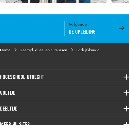
Volgende
De opleiding
Home
Deeltijd, duaal en cursussen
Bedrijfskunde
Hogeschool Utrecht
Voltijdopleidingen
Voltijd
Deeltijdopleidingen
Associate degree
Deeltijd
Onderzoek
Bachelor
Samenwerken
Associate degree
Meer HU sites
Master
Over de HU