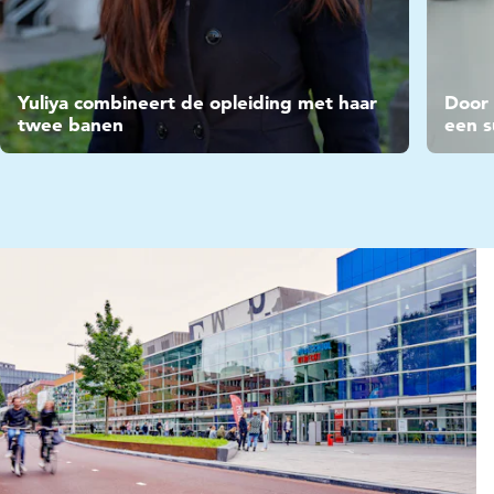
Video
Vide
Yuliya combineert de opleiding met haar
Door 
twee banen
een s