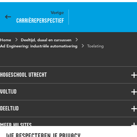
Vorige
Carrièreperspectief
Home
Deeltijd, duaal en cursussen
Ad Engineering: industriële automatisering
Toelating
Hogeschool Utrecht
Voltijdopleidingen
Voltijd
Deeltijdopleidingen
Associate degree
Deeltijd
Onderzoek
Bachelor
Samenwerken
Associate degree
Meer HU sites
Master
Over de HU
Bachelor
We respecteren je privacy
Studiekeuze voltijd