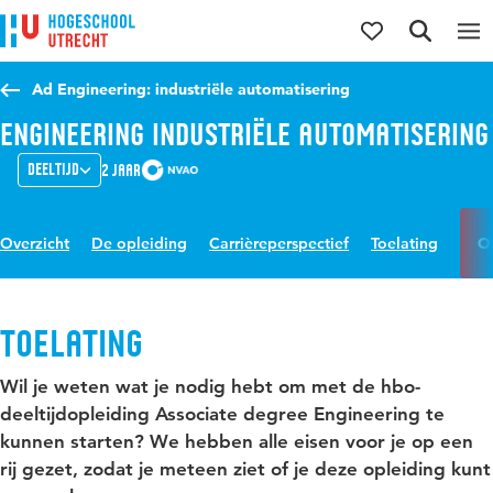
Direct naar de inhoud
Direct naar de hoofdnavigatie
Direct naar de zoekfunctie
Ad Engineering: industriële automatisering
Engineering Industriële Automatisering
Deeltijd
2 jaar
Overzicht
De opleiding
Carrièreperspectief
Toelating
O
Toelating
Wil je weten wat je nodig hebt om met de hbo-
deeltijdopleiding Associate degree Engineering te
kunnen starten? We hebben alle eisen voor je op een
rij gezet, zodat je meteen ziet of je deze opleiding kunt