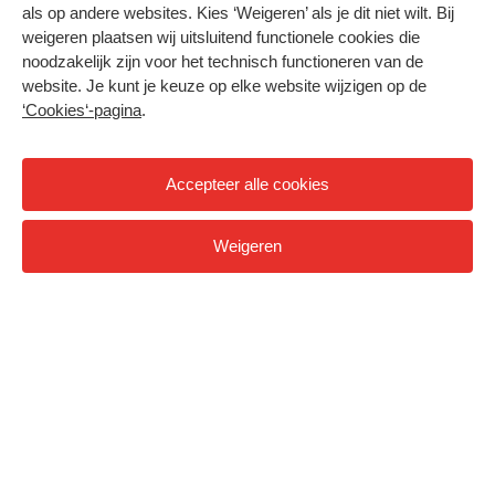
als op andere websites. Kies ‘Weigeren’ als je dit niet wilt. Bij
weigeren plaatsen wij uitsluitend functionele cookies die
noodzakelijk zijn voor het technisch functioneren van de
website. Je kunt je keuze op elke website wijzigen op de
‘Cookies‘-pagina
.
Accepteer alle cookies
Weigeren
Deeltijd, duaal en cursussen
Bekijk opleidingen