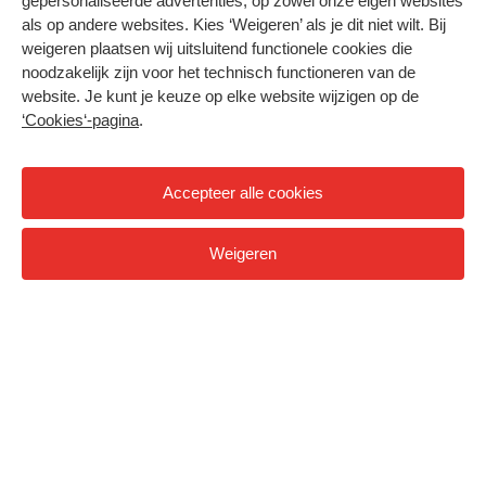
Dubbelganger
gepersonaliseerde advertenties, op zowel onze eigen websites
als op andere websites. Kies ‘Weigeren’ als je dit niet wilt. Bij
Stadsontwikkeling is complex. In een digitale
weigeren plaatsen wij uitsluitend functionele cookies die
variant van de stad Utrecht kunnen plannen van
noodzakelijk zijn voor het technisch functioneren van de
tevoren getest worden zodat je ziet waar
website. Je kunt je keuze op elke website wijzigen op de
problemen kunnen ontstaan. En hoe je die oplost.
‘Cookies‘-pagina
.
>Video:
video: stadsplanning
Accepteer alle cookies
Weigeren
Pauz
zoeken naar de beste stadsinrichting
Er zijn meer huizen nodig, maar tegelijkertijd willen we
wonen in een omgeving met meer groen. We willen wonen
in een stad die goed bereikbaar is, maar tegelijkertijd