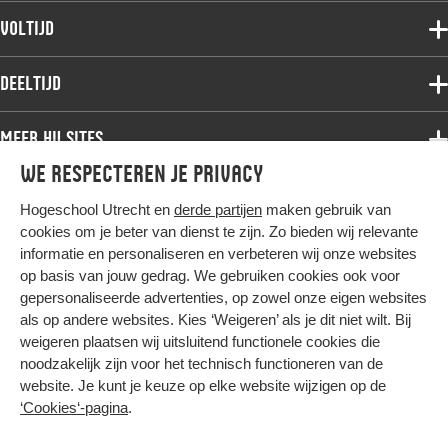
Voltijdopleidingen
Voltijd
Deeltijdopleidingen
Associate degree
Deeltijd
Onderzoek
Bachelor
Samenwerken
Associate degree
Meer HU sites
Master
Over de HU
Bachelor
We respecteren je privacy
Studiekeuze voltijd
HU International
Werken bij de HU
Post-bachelor
Hogeschool Utrecht en
derde partijen
maken gebruik van
Hier komt alles samen
HU Bibliotheek
Contact
Master
cookies om je beter van dienst te zijn. Zo bieden wij relevante
HU Ontwikkelt
informatie en personaliseren en verbeteren wij onze websites
Post-master
op basis van jouw gedrag. We gebruiken cookies ook voor
Duurzame HU
Studiekeuze deeltijd
gepersonaliseerde advertenties, op zowel onze eigen websites
Intranet
als op andere websites. Kies ‘Weigeren’ als je dit niet wilt. Bij
Colofon
weigeren plaatsen wij uitsluitend functionele cookies die
Trajectum
noodzakelijk zijn voor het technisch functioneren van de
Privacy
website. Je kunt je keuze op elke website wijzigen op de
Cookies
‘Cookies‘-pagina
.
Inkoop