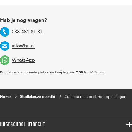
Heb je nog vragen?
088 481 81 81
Telefoon
info@hu.nl
Email
WhatsApp
Bereikbaar van maandag tot en met vrijdag, van 9.30 tot 16.30 uur
Home
Studiekeuze deeltijd
Cursussen en post-hbo-opleidingen
Hogeschool Utrecht