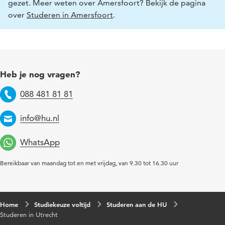
gezet. Meer weten over Amersfoort? Bekijk de pagina
over
Studeren in Amersfoort
.
Heb je nog vragen?
088 481 81 81
Telefoon
info@hu.nl
Email
WhatsApp
Bereikbaar van maandag tot en met vrijdag, van 9.30 tot 16.30 uur
Home
Studiekeuze voltijd
Studeren aan de HU
Studeren in Utrecht