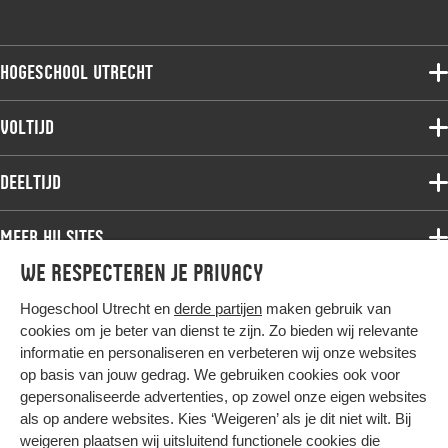
Hogeschool Utrecht
Voltijdopleidingen
Voltijd
Deeltijdopleidingen
Associate degree
Deeltijd
Onderzoek
Bachelor
Samenwerken
Associate degree
Meer HU sites
Master
Over de HU
Bachelor
We respecteren je privacy
Studiekeuze voltijd
HU International
Werken bij de HU
Post-bachelor
Hogeschool Utrecht en
derde partijen
maken gebruik van
Hier komt alles samen
HU Bibliotheek
Contact
Master
cookies om je beter van dienst te zijn. Zo bieden wij relevante
HU Ontwikkelt
informatie en personaliseren en verbeteren wij onze websites
Post-master
op basis van jouw gedrag. We gebruiken cookies ook voor
Duurzame HU
Studiekeuze deeltijd
gepersonaliseerde advertenties, op zowel onze eigen websites
Intranet
als op andere websites. Kies ‘Weigeren’ als je dit niet wilt. Bij
Colofon
weigeren plaatsen wij uitsluitend functionele cookies die