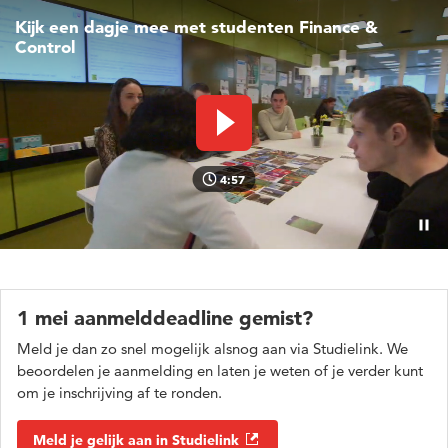
Kijk een dagje mee met studenten Finance &
Control
Video afspelen
4:57
Pauz
1 mei aanmelddeadline gemist?
Meld je dan zo snel mogelijk alsnog aan via Studielink. We
beoordelen je aanmelding en laten je weten of je verder kunt
om je inschrijving af te ronden.
Meld je gelijk aan in Studielink