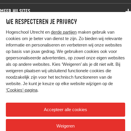
Bachelor
Samenwerken
Associate degree
Meer HU sites
Master
Over de HU
Bachelor
We respecteren je privacy
Studiekeuze voltijd
HU International
Werken bij de HU
Post-bachelor
Hogeschool Utrecht en
derde partijen
maken gebruik van
Hier komt alles samen
HU Bibliotheek
Contact
Master
cookies om je beter van dienst te zijn. Zo bieden wij relevante
HU Ontwikkelt
informatie en personaliseren en verbeteren wij onze websites
Post-master
op basis van jouw gedrag. We gebruiken cookies ook voor
Duurzame HU
Studiekeuze deeltijd
gepersonaliseerde advertenties, op zowel onze eigen websites
Intranet
als op andere websites. Kies ‘Weigeren’ als je dit niet wilt. Bij
Colofon
weigeren plaatsen wij uitsluitend functionele cookies die
Trajectum
noodzakelijk zijn voor het technisch functioneren van de
Privacy
website. Je kunt je keuze op elke website wijzigen op de
Cookies
‘Cookies‘-pagina
.
Inkoop
Nieuwsbrief
Accepteer alle cookies
Hoog contrast
Weigeren