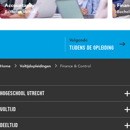
Accountancy
Finan
Bachelor Voltijd
Bachel
Volgende
Tijdens de opleiding
Home
Voltijdopleidingen
Finance & Control
Hogeschool Utrecht
Voltijdopleidingen
Voltijd
Deeltijdopleidingen
Associate degree
Deeltijd
Onderzoek