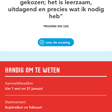
gekozen; het is leerzaam,
uitdagend en precies wat ik nodig
heb"
TRUONG DO (24)
Lees de ervaring
Handig om te weten
Aanmelddeadline
t/m 1 mei en 31 januari
Startmoment
September en februari