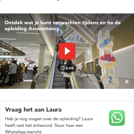
Ontdek wat je kunt verwachten tijdens en na de
opleiding Accountancy
Video afspelen
5:09
Pauz
Vraag het aan Laura
Heb je nog vragen over de opleiding? Laura
heeft vast het antwoord. Stuur haar een
WhatsApp-bericht.