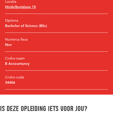
Locatie
Heidelberglaan 15
Diploma
Bachelor of Science (BSc)
Numerus fixus
Nee
Croho-naam
B Accountancy
Croho-code
34406
Is deze opleiding iets voor jou?