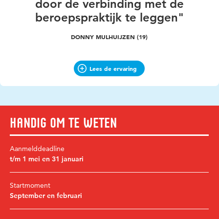
door de verbinding met de
beroepspraktijk te leggen"
DONNY MULHUIJZEN (19)
Lees de ervaring
Handig om te weten
Aanmelddeadline
t/m 1 mei en 31 januari
Startmoment
September en februari