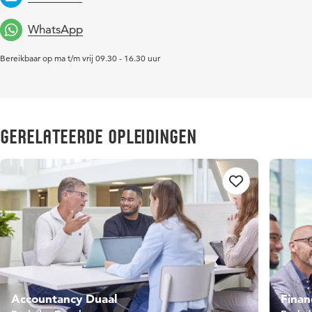
Email
WhatsApp
Bereikbaar op ma t/m vrij 09.30 - 16.30 uur
Gerelateerde opleidingen
Accountancy Duaal
Finan