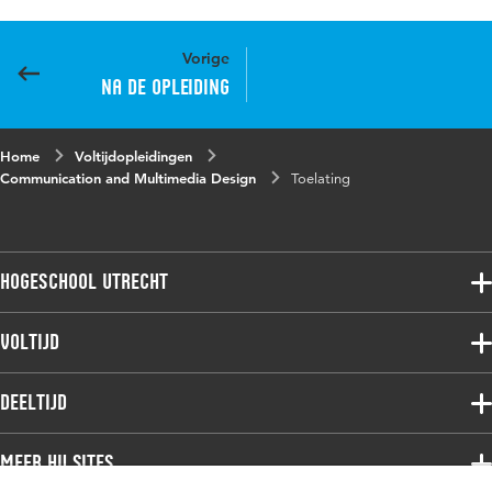
Vorige
Na de opleiding
Home
Voltijdopleidingen
Communication and Multimedia Design
Toelating
Hogeschool Utrecht
Voltijdopleidingen
Voltijd
Deeltijdopleidingen
Associate degree
Deeltijd
Onderzoek
Bachelor
Samenwerken
Associate degree
Meer HU sites
Master
Over de HU
Bachelor