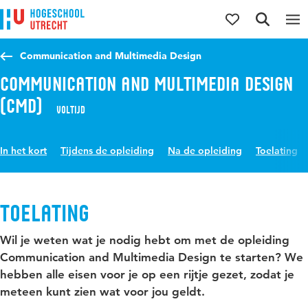
Direct naar de inhoud
Direct naar de hoofdnavigatie
Direct naar de zoekfunctie
Communication and Multimedia Design
Communication and Multimedia Design
(CMD)
Voltijd
In het kort
Tijdens de opleiding
Na de opleiding
Toelating
Toelating
Wil je weten wat je nodig hebt om met de opleiding
Communication and Multimedia Design te starten? We
hebben alle eisen voor je op een rijtje gezet, zodat je
meteen kunt zien wat voor jou geldt.