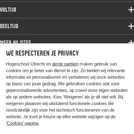
Voltijdopleidingen
Voltijd
Deeltijdopleidingen
Associate degree
Deeltijd
Onderzoek
Bachelor
Samenwerken
Associate degree
Meer HU sites
Master
Over de HU
Bachelor
We respecteren je privacy
Studiekeuze voltijd
HU International
Werken bij de HU
Post-bachelor
Hogeschool Utrecht en
derde partijen
maken gebruik van
Hier komt alles samen
HU Bibliotheek
Contact
Master
cookies om je beter van dienst te zijn. Zo bieden wij relevante
HU Ontwikkelt
informatie en personaliseren en verbeteren wij onze websites
Post-master
op basis van jouw gedrag. We gebruiken cookies ook voor
Duurzame HU
Studiekeuze deeltijd
gepersonaliseerde advertenties, op zowel onze eigen websites
Intranet
als op andere websites. Kies ‘Weigeren’ als je dit niet wilt. Bij
Colofon
weigeren plaatsen wij uitsluitend functionele cookies die
Trajectum
noodzakelijk zijn voor het technisch functioneren van de
Privacy
website. Je kunt je keuze op elke website wijzigen op de
Cookies
‘Cookies‘-pagina
.
Inkoop