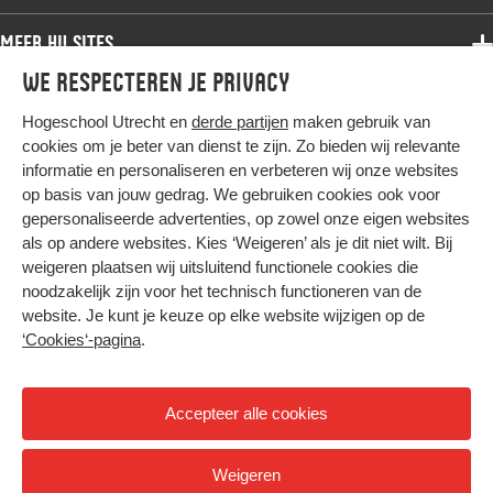
Bachelor
Samenwerken
Associate degree
Meer HU sites
Master
Over de HU
Bachelor
We respecteren je privacy
Studiekeuze voltijd
HU International
Werken bij de HU
Post-bachelor
Hogeschool Utrecht en
derde partijen
maken gebruik van
Hier komt alles samen
HU Bibliotheek
Contact
Master
cookies om je beter van dienst te zijn. Zo bieden wij relevante
HU Ontwikkelt
informatie en personaliseren en verbeteren wij onze websites
Post-master
op basis van jouw gedrag. We gebruiken cookies ook voor
Duurzame HU
Studiekeuze deeltijd
gepersonaliseerde advertenties, op zowel onze eigen websites
Intranet
als op andere websites. Kies ‘Weigeren’ als je dit niet wilt. Bij
Colofon
weigeren plaatsen wij uitsluitend functionele cookies die
Trajectum
noodzakelijk zijn voor het technisch functioneren van de
Privacy
website. Je kunt je keuze op elke website wijzigen op de
Cookies
‘Cookies‘-pagina
.
Inkoop
Nieuwsbrief
Accepteer alle cookies
Hoog contrast
Weigeren