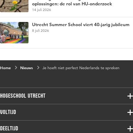
oplossingen: de rol van HU-onderzoek
14 juli 2026
Utrecht Summer School viert 40-jarig jubileum
8 juli 2026
Home
Nieuws
Je hoeft niet perfect Nederlands te spreken
Hogeschool Utrecht
Voltijdopleidingen
Voltijd
Deeltijdopleidingen
Associate degree
Deeltijd
Onderzoek