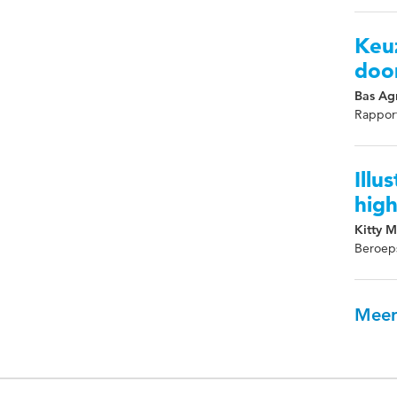
Keu
doo
Bas Agr
Rappor
Illu
high
Kitty M
Beroep
Meer