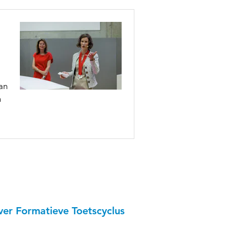
an
n
r Formatieve Toetscyclus