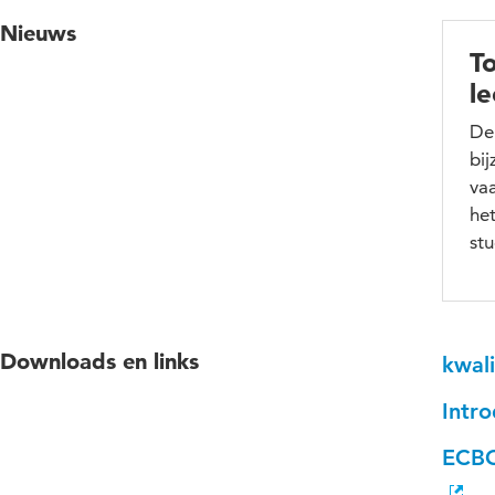
Nieuws
T
l
De
bi
va
het
st
Downloads en links
kwal
Intr
ECBO