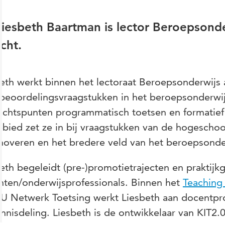
Liesbeth Baartman is lector Beroepsond
cht.
eth werkt binnen het lectoraat Beroepsonderwijs
beoordelingsvraagstukken in het beroepsonderwijs
chtspunten programmatisch toetsen en formatief 
ebied zet ze in bij vraagstukken van de hogescho
noveren en het bredere veld van het beroepsonde
eth begeleidt (pre-)promotietrajecten en praktijk
ten/onderwijsprofessionals. Binnen het
Teaching
U Netwerk Toetsing werkt Liesbeth aan docentpro
nnisdeling. Liesbeth is de ontwikkelaar van KIT2.0