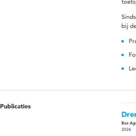
toet
Sinds
bij d
Pr
Fo
Le
Publicaties
Drem
Bas Agr
2026