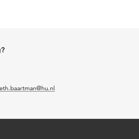
g?
l
beth.baartman@hu.nl