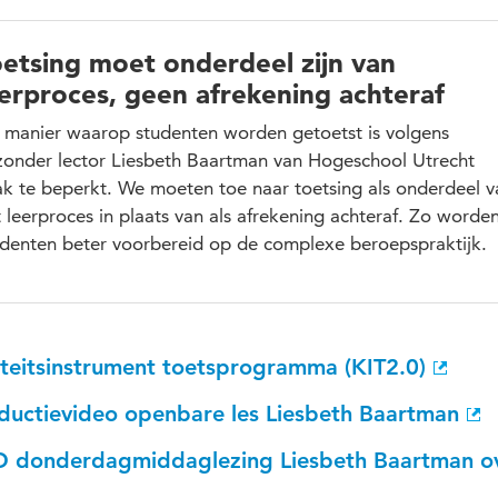
oetsing moet onderdeel zijn van
eerproces, geen afrekening achteraf
 manier waarop studenten worden getoetst is volgens
jzonder lector Liesbeth Baartman van Hogeschool Utrecht
ak te beperkt. We moeten toe naar toetsing als onderdeel v
 leerproces in plaats van als afrekening achteraf. Zo worde
udenten beter voorbereid op de complexe beroepspraktijk.
iteitsinstrument toetsprogramma (KIT2.0)
oductievideo openbare les Liesbeth Baartman
 donderdagmiddaglezing Liesbeth Baartman ove