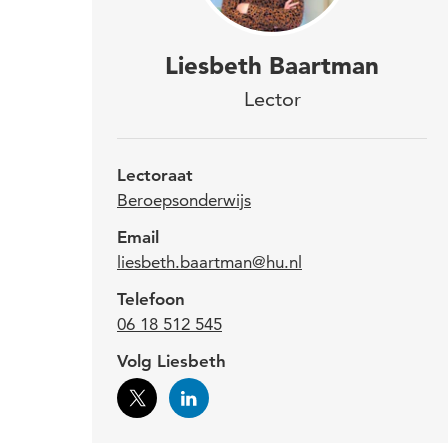
Dr. 
Liesbeth Baartman
Utre
Lector
Liesb
Lectoraat
over 
Beroepsonderwijs
aanda
Email
dit g
liesbeth.baartman@hu.nl
en In
Telefoon
06 18 512 545
Liesb
Volg Liesbeth
docen
het H
en ke