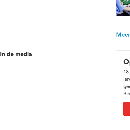
Meer
In de media
O
18
ler
geï
Be