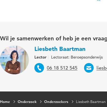
Wil je samenwerken of heb je een vraa
Liesbeth Baartman
Lector
Lectoraat: Beroepsonderwijs
Telefoon
Emai
06 18 512 545
lies
Home
Onderzoek
Onderzoekers
Liesbeth Baartman