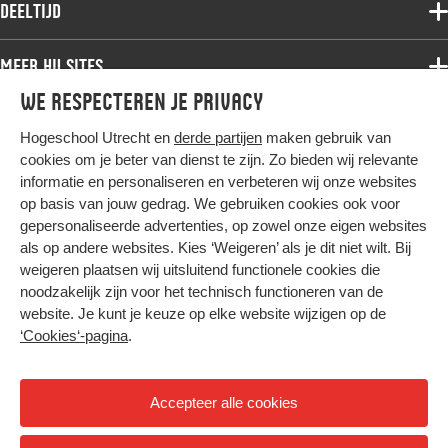
Associate degree
Deeltijd
Onderzoek
Bachelor
Samenwerken
Associate degree
Meer HU sites
Master
Over de HU
Bachelor
We respecteren je privacy
Studiekeuze voltijd
HU International
Werken bij de HU
Post-bachelor
Hogeschool Utrecht en
derde partijen
maken gebruik van
Hier komt alles samen
HU Bibliotheek
Contact
Master
cookies om je beter van dienst te zijn. Zo bieden wij relevante
HU Ontwikkelt
informatie en personaliseren en verbeteren wij onze websites
Post-master
op basis van jouw gedrag. We gebruiken cookies ook voor
Duurzame HU
Studiekeuze deeltijd
gepersonaliseerde advertenties, op zowel onze eigen websites
Intranet
als op andere websites. Kies ‘Weigeren’ als je dit niet wilt. Bij
Colofon
weigeren plaatsen wij uitsluitend functionele cookies die
Trajectum
noodzakelijk zijn voor het technisch functioneren van de
Privacy
website. Je kunt je keuze op elke website wijzigen op de
Cookies
‘Cookies‘-pagina
.
Inkoop
Nieuwsbrief
Accepteer alle cookies
Hoog contrast