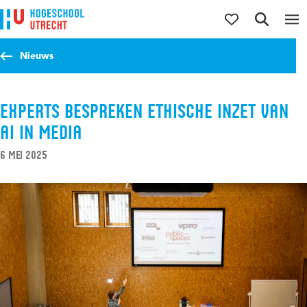
Direct naar de inhoud
Direct naar de hoofdnavigatie
Direct naar de zoekfunctie
Nieuws
Experts bespreken ethische inzet van
AI in media
6 mei 2025