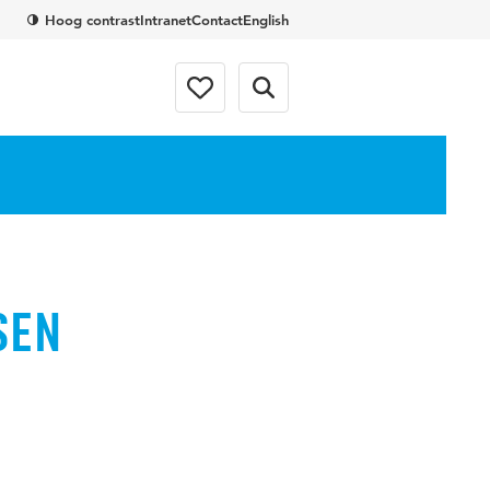
Hoog contrast
Intranet
Contact
English
sen