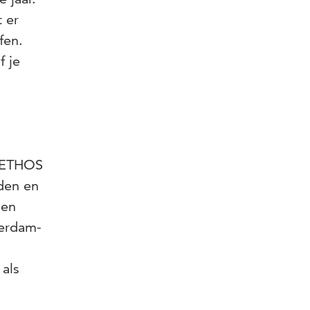
 er
fen.
f je
e ETHOS
eden en
sen
terdam-
 als