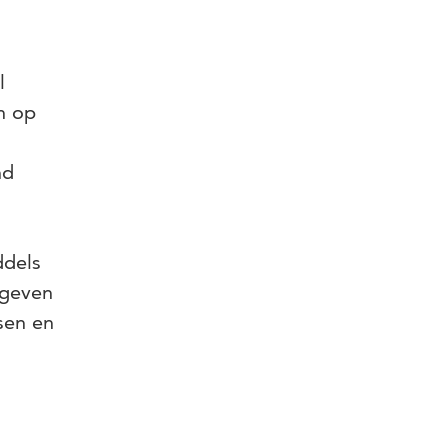
l
en op
nd
ddels
 geven
sen en