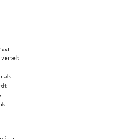
naar
vertelt
 als
rdt
e
ok
 jaar.