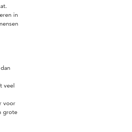
at.
eren in
 mensen
 dan
t veel
r voor
n grote