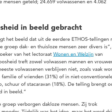
oze mensen geteld; 24.659 volwassenen en 4.062
sheid in beeld gebracht
gt het beeld dat uit de eerdere ETHOS-tellingen 
 groep dak- en thuisloze mensen zeer divers is”, 
oeker van het lectoraat
Wonen en Welzijn
van
oosheid treft zowel volwassen mannen en vrouwen
eeste volwassenen verblijven niet, zoals vaak wo
 familie of vrienden (31%) of in niet-conventionel
, schuur of stacaravan (18%). De telling brengt o
 in beeld.”
 groep verborgen dakloze mensen. Zij trok
oeder. Tijdelijk was het idee, maar het werd drie