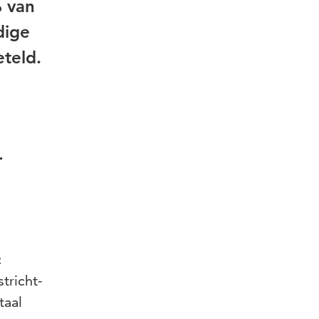
% van
dige
teld.
r
:
tricht-
taal