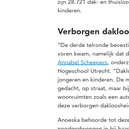
zijn 28.721 dak- en thuisl
kinderen.
Verborgen dakloo
“De derde telronde bevesti
voren kwam, namelijk dat de
Annabel Scheepers
, onderz
Hogeschool Utrecht. “Dakl
jongeren en kinderen. De m
gedacht, op straat, maar bij
woonruimten zoals een auto
deze verborgen dakloosheid
Anoeska behoorde tot deze
noodgedwongen in bij haar m