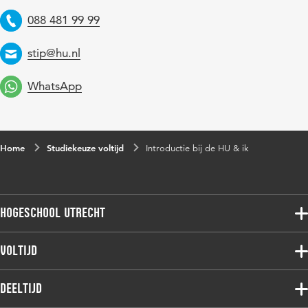
088 481 99 99
Telefoon
stip@hu.nl
Email
WhatsApp
Home
Studiekeuze voltijd
Introductie bij de HU & ik
Hogeschool Utrecht
Voltijdopleidingen
Voltijd
Deeltijdopleidingen
Associate degree
Deeltijd
Onderzoek
Bachelor