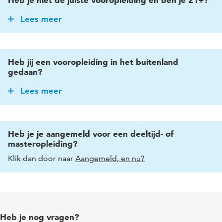
Lees meer
Heb je niet de juiste vooropleiding voor de opleiding van je
keuze, maar ben je wel 21 jaar of ouder? Dan kun je een
toelatingsonderzoek doen. Lees meer over het
21+-
toelatingsonderzoek
.
Heb jij een vooropleiding in het buitenland
gedaan?
Lees meer
Met een buitenlandse vooropleiding verloopt de
inschrijfprocedure net even anders. Lees meer daarover op
de
Engelstalige pagina Admissions
.
Heb je je aangemeld voor een deeltijd- of
masteropleiding?
Klik dan door naar
Aangemeld, en nu?
Heb je nog vragen?