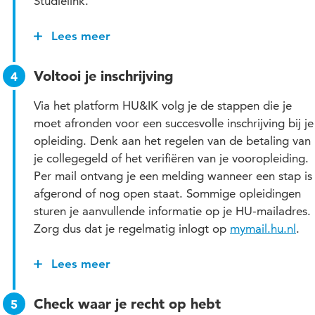
Studielink.
Lees meer
Heb je al eerder aan de HU gestudeerd? Dan houd
je hetzelfde studentnummer en HU-mailadres. Ben je
Voltooi je inschrijving
je inloggegevens kwijt bent? Reset je wachtwoord
dan via
wachtwoordvergeten.hu.nl
.
Via het platform HU&IK volg je de stappen die je
moet afronden voor een succesvolle inschrijving bij je
opleiding. Denk aan het regelen van de betaling van
je collegegeld of het verifiëren van je vooropleiding.
Per mail ontvang je een melding wanneer een stap is
afgerond of nog open staat. Sommige opleidingen
sturen je aanvullende informatie op je HU-mailadres.
Zorg dus dat je regelmatig inlogt op
mymail.hu.nl
.
Lees meer
Regel de betaalwijze van je collegegeld
Vanaf half juni kun je de betaalwijze van je
Check waar je recht op hebt
collegegeld invullen in Studielink. Doe dit zo snel