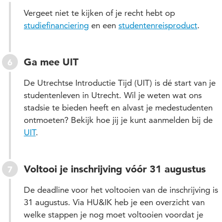
mogelijk, uiterlijk voor de startdatum van je studie.
Vergeet niet te kijken of je recht hebt op
Maak je geen zorgen dat je meteen moet betalen:
studiefinanciering
en een
studentenreisproduct
.
het collegegeld wordt pas afgeschreven nadat je
studie is gestart. Check voor meer informatie
de
pagina Collegeld en betalen
Ga mee UIT
.
De Utrechtse Introductie Tijd (UIT) is dé start van je
Verifiëren vooropleiding
studentenleven in Utrecht. Wil je weten wat ons
Meestal is je vooropleiding door DUO geverifieerd.
stadsie te bieden heeft en alvast je medestudenten
Is dat niet het geval bij jou? Lees dan meer op
de
ontmoeten? Bekijk hoe jij je kunt aanmelden bij de
pagina Toelatingseisen en inschrijfvoorwaarden
.
UIT
.
Heb je je vooropleiding in het buitenland behaald?
Ga dan naar
de pagina Admissions op
Voltooi je inschrijving vóór 31 augustus
InternationalHU.com
.
De deadline voor het voltooien van de inschrijving is
31 augustus. Via HU&IK heb je een overzicht van
welke stappen je nog moet voltooien voordat je