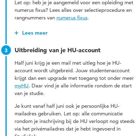
Let op: heb je je aangemeld voor een opleiding met
numerus fixus? Lees alles over selectieprocedure en
rangnummers van
numerus fixus
.
Lees meer
De studiekeuzecheck bestaat meestal uit een:
online vragenlijst
Uitbreiding van je HU-account
matchingsdag of -gesprek
Half juni krijg je een mail met uitleg hoe je HU-
account wordt uitgebreid. Jouw studentenaccount
studiekeuzeadvies
krijgt dan een upgrade met toegang tot onder meer
Lees meer op de
studiekeuzecheck-pagina
.
myHU
. Daar vind je alle informatie rondom de start
van je studie.
Je kunt vanaf half juni ook je persoonlijke HU-
mailadres gebruiken. Let op: alle communicatie
rondom je inschrijving bij de HU verloopt nog steeds
via het privémailadres dat je hebt ingevoerd in