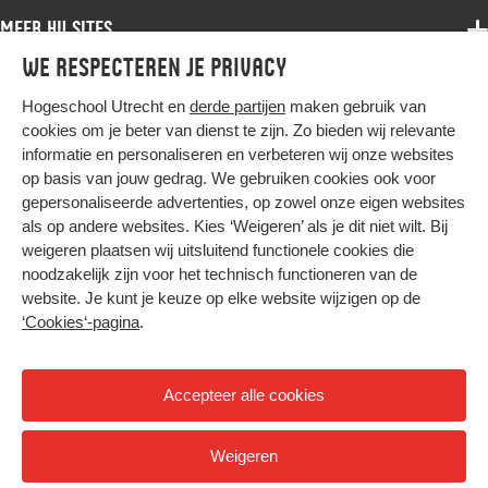
Samenwerken
Associate degree
Meer HU sites
Master
Over de HU
Bachelor
We respecteren je privacy
Studiekeuze voltijd
HU International
Werken bij de HU
Post-bachelor
Hogeschool Utrecht en
derde partijen
maken gebruik van
Hier komt alles samen
HU Bibliotheek
Contact
Master
cookies om je beter van dienst te zijn. Zo bieden wij relevante
HU Ontwikkelt
informatie en personaliseren en verbeteren wij onze websites
Post-master
op basis van jouw gedrag. We gebruiken cookies ook voor
Duurzame HU
Studiekeuze deeltijd
gepersonaliseerde advertenties, op zowel onze eigen websites
Intranet
als op andere websites. Kies ‘Weigeren’ als je dit niet wilt. Bij
Colofon
weigeren plaatsen wij uitsluitend functionele cookies die
Trajectum
noodzakelijk zijn voor het technisch functioneren van de
Privacy
website. Je kunt je keuze op elke website wijzigen op de
Cookies
‘Cookies‘-pagina
.
Inkoop
Nieuwsbrief
Accepteer alle cookies
Hoog contrast
Weigeren
© 2026 Hogeschool Utrecht