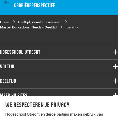
Carrièreperspectief
Home
Deeltijd, duaal en cursussen
Master Educational Needs - Deeltijd
Toelating
Hogeschool Utrecht
Voltijdopleidingen
Voltijd
Deeltijdopleidingen
Associate degree
Deeltijd
Onderzoek
Bachelor
Samenwerken
Associate degree
Meer HU sites
Master
Over de HU
Bachelor
We respecteren je privacy
Studiekeuze voltijd
HU International
Werken bij de HU
Post-bachelor
Hogeschool Utrecht en
derde partijen
maken gebruik van
Hier komt alles samen
HU Bibliotheek
Contact