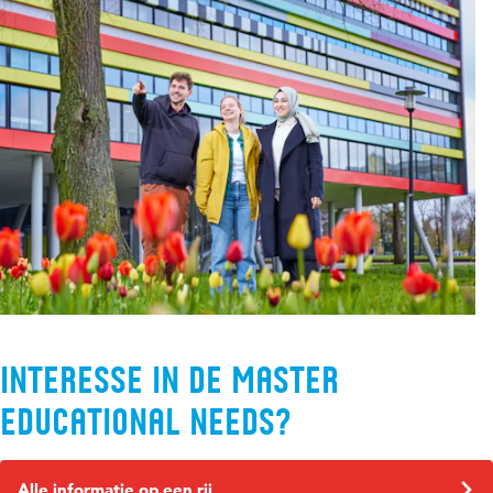
worden. Dit kun je aantonen met:
het diploma Staatsexamen NT2 II (Staatsexamen
Nederlands als Tweede Taal, niveau II).
het ertificaat Nederlands als Vreemde Taal van maximaal
2 jaar oud (CNaVT-EDUP of CNaVT-STRT).
een erkend havo- of vwo-certificaat voor het vak
Nederlands.
Wil je meer weten? Kijk dan op de pagina
Admission Master
.
Let op:
deze toelatingsinformatie is Engelstalig, maar dit
masterprogramma is Nederlandstalig.
Interesse in de master
educational needs?
Alle informatie op een rij