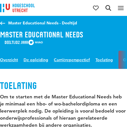
Direct naar de inhoud
Direct naar de hoofdnavigatie
Direct naar de zoekfunctie
Master Educational Needs - Deeltijd
Master Educational Needs
Deeltijd
2 jaar
Overzicht
De opleiding
Carrièreperspectief
Toelating
O
Toelating
Om te starten met de Master Educational Needs heb
je minimaal een hbo- of wo-bachelordiploma en een
leerwerplek nodig. De opleiding is vooral bedoeld voor
onderwijsprofessionals of hieraan gerelateerde
werkzaamheden bij andere organisaties.