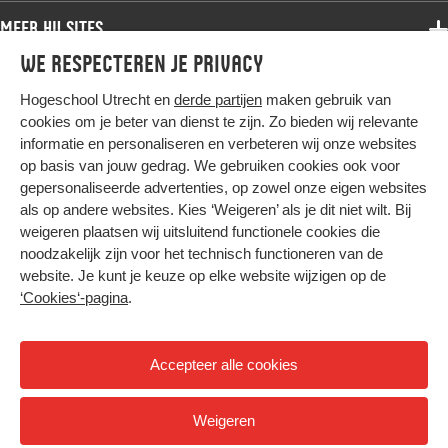
Samenwerken
Associate degree
Meer HU sites
Master
Over de HU
Bachelor
We respecteren je privacy
Studiekeuze voltijd
HU International
Werken bij de HU
Post-bachelor
Hogeschool Utrecht en
derde partijen
maken gebruik van
Hier komt alles samen
HU Bibliotheek
Contact
Master
cookies om je beter van dienst te zijn. Zo bieden wij relevante
HU Ontwikkelt
informatie en personaliseren en verbeteren wij onze websites
Post-master
op basis van jouw gedrag. We gebruiken cookies ook voor
Duurzame HU
Studiekeuze deeltijd
gepersonaliseerde advertenties, op zowel onze eigen websites
Intranet
als op andere websites. Kies ‘Weigeren’ als je dit niet wilt. Bij
Colofon
weigeren plaatsen wij uitsluitend functionele cookies die
Trajectum
noodzakelijk zijn voor het technisch functioneren van de
Privacy
website. Je kunt je keuze op elke website wijzigen op de
Cookies
‘Cookies‘-pagina
.
Inkoop
Nieuwsbrief
Accepteer alle cookies
Hoog contrast
Weigeren
© 2026 Hogeschool Utrecht