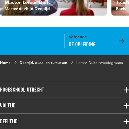
Master Leraar Duits
Teach
Master deeltijd Deeltijd
Bachel
Volgende
De opleiding
Home
Deeltijd, duaal en cursussen
Leraar Duits tweedegraads
Hogeschool Utrecht
Voltijdopleidingen
Voltijd
Deeltijdopleidingen
Associate degree
Deeltijd
Onderzoek
Bachelor