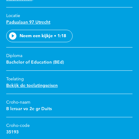
Locatie
Padualaan 97 Utrecht
Neem een kijkje • 1:18
Diploma
Bachelor of Education (BEd)
Toelating
Bekijk de toelatingseisen
Croho-naam
B leraar vo 2e gr Duits
Croho-code
35193