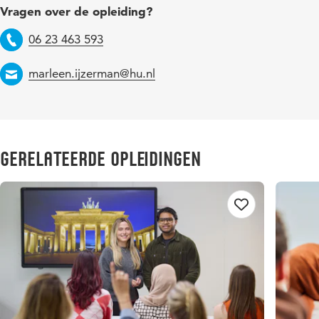
Vragen over de opleiding?
06 23 463 593
Telefoon
marleen.ijzerman@hu.nl
Email
Gerelateerde opleidingen