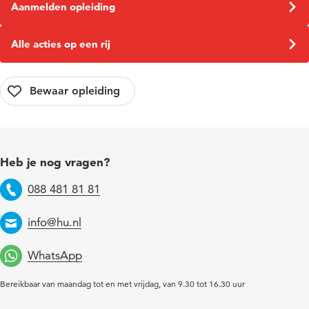
Aanmelden opleiding
Alle acties op een rij
Heb je nog vragen?
088 481 81 81
Telefoon
info@hu.nl
Email
WhatsApp
Bereikbaar van maandag tot en met vrijdag, van 9.30 tot 16.30 uur