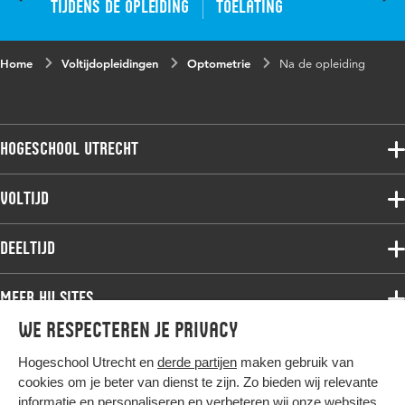
Tijdens de opleiding
Toelating
Home
Voltijdopleidingen
Optometrie
Na de opleiding
Hogeschool Utrecht
Voltijdopleidingen
Voltijd
Deeltijdopleidingen
Associate degree
Deeltijd
Onderzoek
Bachelor
Samenwerken
Associate degree
Meer HU sites
Master
Over de HU
Bachelor
We respecteren je privacy
Studiekeuze voltijd
HU International
Werken bij de HU
Post-bachelor
Hogeschool Utrecht en
derde partijen
maken gebruik van
Hier komt alles samen
HU Bibliotheek
Contact
Master
cookies om je beter van dienst te zijn. Zo bieden wij relevante
HU Ontwikkelt
informatie en personaliseren en verbeteren wij onze websites