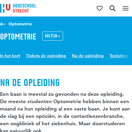
Direct naar de inhoud
Direct naar de hoofdnavigatie
Direct naar de zoekfunctie
Optometrie
Optometrie
Voltijd
In het kort
Tijdens de opleiding
Na de opleiding
Toelating
Na de opleiding
Een baan is meestal zo gevonden na deze opleiding.
De meeste studenten Optometrie hebben binnen een
maand na hun opleiding al een vaste baan. Je kunt aan
de slag bij een opticiën, in de contactlenzenbranche,
een oogkliniek of het ziekenhuis. Maar doorstuderen
kan natuurlijk ook.