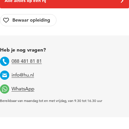
Alle acties op een rij
Heb je nog vragen?
088 481 81 81
Telefoon
info@hu.nl
Email
WhatsApp
Bereikbaar van maandag tot en met vrijdag, van 9.30 tot 16.30 uur