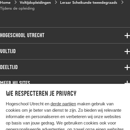
Home
Voltijdopleidingen
Leraar Scheikunde tweedegraads
Tijdens de opleiding
Hogeschool Utrecht
Voltijdopleidingen
Voltijd
Deeltijdopleidingen
Associate degree
Deeltijd
Onderzoek
Bachelor
Samenwerken
Associate degree
Meer HU sites
Master
Over de HU
Bachelor
We respecteren je privacy
Studiekeuze voltijd
HU International
Werken bij de HU
Post-bachelor
Hogeschool Utrecht en
derde partijen
maken gebruik van
Hier komt alles samen
HU Bibliotheek
Contact
Master
cookies om je beter van dienst te zijn. Zo bieden wij relevante
HU Ontwikkelt
informatie en personaliseren en verbeteren wij onze websites
Post-master
op basis van jouw gedrag. We gebruiken cookies ook voor
Duurzame HU
Studiekeuze deeltijd
gepersonaliseerde advertenties, op zowel onze eigen websites