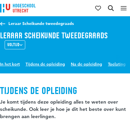
Direct naar de inhoud
Direct naar de hoofdnavigatie
Direct naar de zoekfunctie
Leraar Scheikunde tweedegraads
Leraar Scheikunde tweedegraads
Voltijd
In het kort
Tijdens de opleiding
Na de opleiding
Toelating
Tijdens de opleiding
Je komt tijdens deze opleiding alles te weten over
scheikunde. Ook leer je hoe je dit het beste over kunt
brengen aan leerlingen.