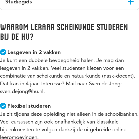
Studiegids
Lees meer over extra ondersteuning en faciliteiten
kunt het advies gebruiken om door te stromen óf te stoppen.
Lees meer over collegegeld en betalen
Alles over lesprogramma's, studieonderdelen en regelingen
vind je in de online studiegids.
Waarom Leraar Scheikunde studeren
bij de HU?
Ga naar de studiegids
Lesgeven in 2 vakken
Je kunt een dubbele bevoegdheid halen. Je mag dan
lesgeven in 2 vakken. Veel studenten kiezen voor een
combinatie van scheikunde en natuurkunde (nask-docent).
Dat kan in 4 jaar. Interesse? Mail naar Sven de Jong:
sven.dejong@hu.nl.
Flexibel studeren
Je zit tijdens deze opleiding niet alleen in de schoolbanken.
Veel cursussen zijn ook onafhankelijk van klassikale
bijeenkomsten te volgen dankzij de uitgebreide online
leeromgevingen.