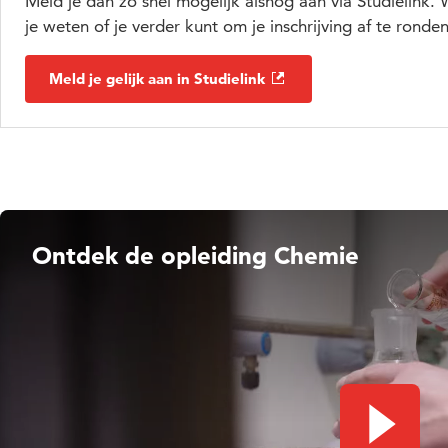
Meld je dan zo snel mogelijk alsnog aan via Studielink.
je weten of je verder kunt om je inschrijving af te ronden
Meld je gelijk aan in Studielink
Ontdek de opleiding Chemie
Video afs