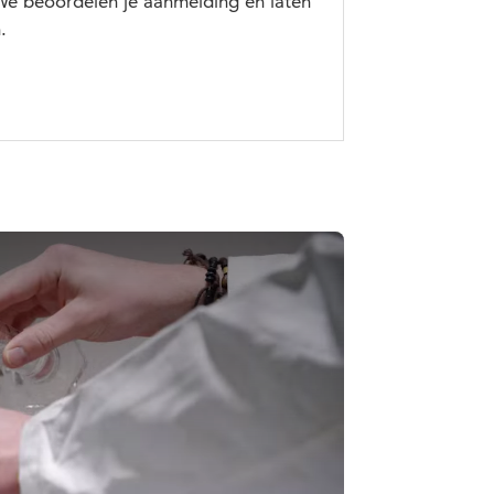
 We beoordelen je aanmelding en laten
.
pelen