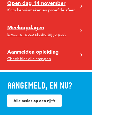
Open dag 14 november
Kom kennismaken en proef de sfeer
Meeloopdagen
Ervaar of deze studie bij je past
Aanmelden opleiding
Check hier alle stappen
Aangemeld, en nu?
Alle acties op een rij