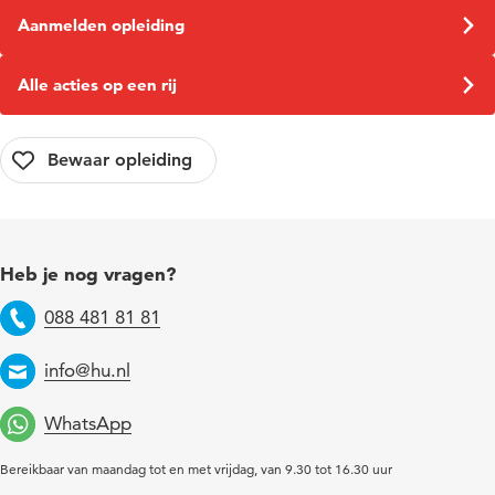
Aanmelden opleiding
Alle acties op een rij
Heb je nog vragen?
088 481 81 81
Telefoon
info@hu.nl
Email
WhatsApp
Bereikbaar van maandag tot en met vrijdag, van 9.30 tot 16.30 uur