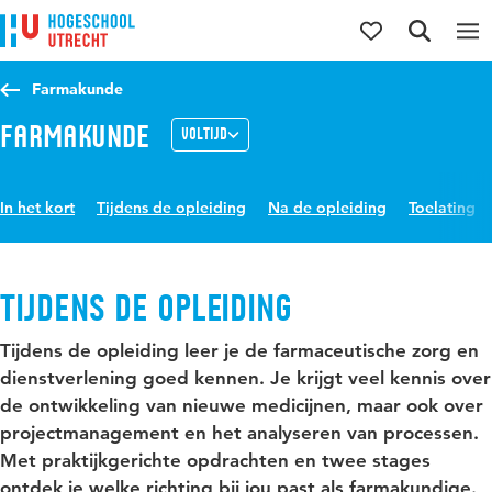
Direct naar de inhoud
Direct naar de hoofdnavigatie
Direct naar de zoekfunctie
Farmakunde
Farmakunde
Voltijd
In het kort
Tijdens de opleiding
Na de opleiding
Toelating
Tijdens de opleiding
Tijdens de opleiding leer je de farmaceutische zorg en
dienstverlening goed kennen. Je krijgt veel kennis over
de ontwikkeling van nieuwe medicijnen, maar ook over
projectmanagement en het analyseren van processen.
Met praktijkgerichte opdrachten en twee stages
ontdek je welke richting bij jou past als farmakundige.