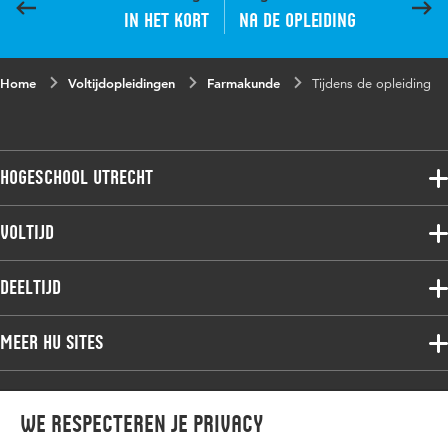
In het kort
Na de opleiding
Home
Voltijdopleidingen
Farmakunde
Tijdens de opleiding
Hogeschool Utrecht
Voltijdopleidingen
Voltijd
Deeltijdopleidingen
Associate degree
Deeltijd
Onderzoek
Bachelor
Samenwerken
Associate degree
Meer HU sites
Master
Over de HU
Bachelor
Studiekeuze voltijd
HU International
Werken bij de HU
Post-bachelor
Hier komt alles samen
We respecteren je privacy
HU Bibliotheek
Contact
Master