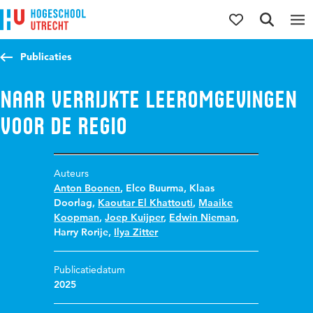
Direct naar de inhoud
Direct naar de hoofdnavigatie
Direct naar de zoekfunctie
Publicaties
Naar verrijkte leeromgevingen
voor de regio
Auteurs
Anton Boonen
,
Elco Buurma
,
Klaas
Doorlag
,
Kaoutar El Khattouti
,
Maaike
Koopman
,
Joep Kuijper
,
Edwin Nieman
,
Harry Rorije
,
Ilya Zitter
Publicatiedatum
2025