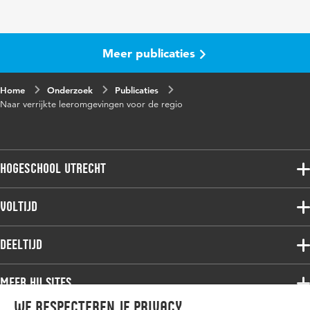
Meer publicaties
Home
Onderzoek
Publicaties
Naar verrijkte leeromgevingen voor de regio
Hogeschool Utrecht
Voltijdopleidingen
Voltijd
Deeltijdopleidingen
Associate degree
Deeltijd
Onderzoek
Bachelor
Samenwerken
Associate degree
Meer HU sites
Master
Over de HU
Bachelor
We respecteren je privacy
Studiekeuze voltijd