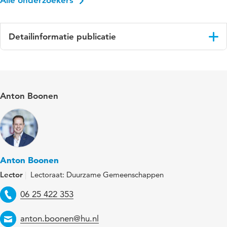
Alle onderzoekers
Detailinformatie publicatie
Taal
Nederlands
Trefwoorden
verrijkte leeromgevingen, regio Utrecht,
Anton Boonen
praktijkgericht onderzoek
Anton Boonen
Lector
Lectoraat: Duurzame Gemeenschappen
Telefoon
06 25 422 353
Email
anton.boonen@hu.nl