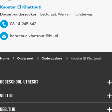
Kaoutar El Khattouti
Docent-onderzoeker
Lectoraat: Werken in Onderwijs
Telefoon
06 14 245 642
Email
kaoutar.elkhattouti@hu.nl
Home
Onderzoek
Onderzoekers
Kaoutar El Khattouti
Hogeschool Utrecht
Voltijdopleidingen
Voltijd
Deeltijdopleidingen
Associate degree
Deeltijd
Onderzoek