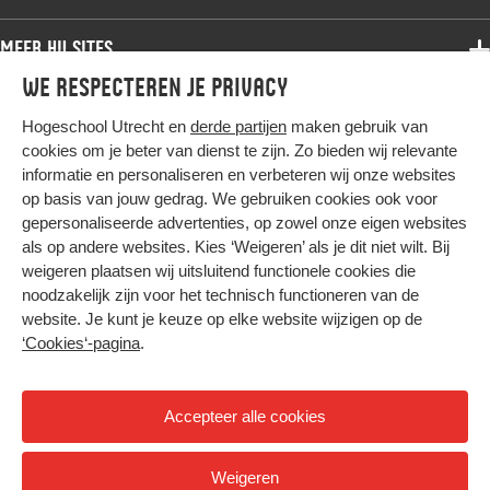
Bachelor
Samenwerken
Associate degree
Meer HU sites
Master
Over de HU
Bachelor
We respecteren je privacy
Studiekeuze voltijd
HU International
Werken bij de HU
Post-bachelor
Hogeschool Utrecht en
derde partijen
maken gebruik van
Hier komt alles samen
HU Bibliotheek
Contact
Master
cookies om je beter van dienst te zijn. Zo bieden wij relevante
HU Ontwikkelt
informatie en personaliseren en verbeteren wij onze websites
Post-master
op basis van jouw gedrag. We gebruiken cookies ook voor
Duurzame HU
Studiekeuze deeltijd
gepersonaliseerde advertenties, op zowel onze eigen websites
Intranet
als op andere websites. Kies ‘Weigeren’ als je dit niet wilt. Bij
Colofon
weigeren plaatsen wij uitsluitend functionele cookies die
Trajectum
noodzakelijk zijn voor het technisch functioneren van de
Privacy
website. Je kunt je keuze op elke website wijzigen op de
Cookies
‘Cookies‘-pagina
.
Inkoop
Nieuwsbrief
Accepteer alle cookies
Hoog contrast
Weigeren