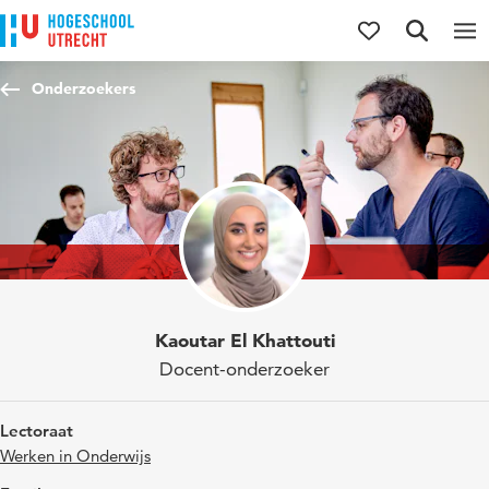
Direct naar de inhoud
Direct naar de hoofdnavigatie
Direct naar de zoekfunctie
Onderzoekers
Kaoutar El Khattouti
Docent-onderzoeker
Lectoraat
Werken in Onderwijs