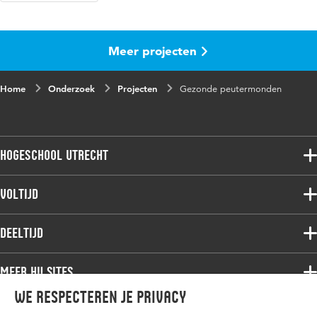
Meer projecten
Home
Onderzoek
Projecten
Gezonde peutermonden
Hogeschool Utrecht
Voltijdopleidingen
Voltijd
Deeltijdopleidingen
Associate degree
Deeltijd
Onderzoek
Bachelor
Samenwerken
Associate degree
Meer HU sites
Master
Over de HU
Bachelor
We respecteren je privacy
Studiekeuze voltijd
HU International
Werken bij de HU
Post-bachelor