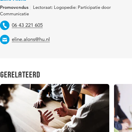
Promovendus
Lectoraat: Logopedie: Participatie door
Communicatie
Telefoon
06 43 221 605
Email
eline.alons@hu.nl
Gerelateerd