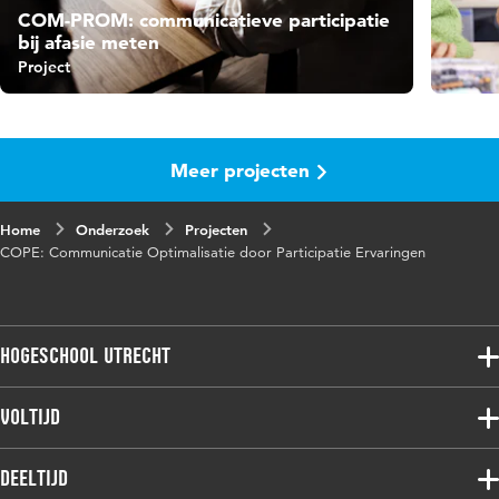
COM-PROM: communicatieve participatie
bij afasie meten
Project
Meer projecten
Home
Onderzoek
Projecten
COPE: Communicatie Optimalisatie door Participatie Ervaringen
Hogeschool Utrecht
Voltijdopleidingen
Voltijd
Deeltijdopleidingen
Associate degree
Deeltijd
Onderzoek