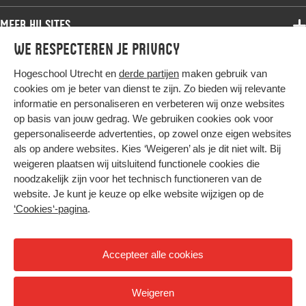
Bachelor
Samenwerken
Associate degree
Meer HU sites
Master
Over de HU
Bachelor
We respecteren je privacy
Studiekeuze voltijd
HU International
Werken bij de HU
Post-bachelor
Hogeschool Utrecht en
derde partijen
maken gebruik van
Hier komt alles samen
HU Bibliotheek
Contact
Master
cookies om je beter van dienst te zijn. Zo bieden wij relevante
HU Ontwikkelt
informatie en personaliseren en verbeteren wij onze websites
Post-master
op basis van jouw gedrag. We gebruiken cookies ook voor
Duurzame HU
Studiekeuze deeltijd
gepersonaliseerde advertenties, op zowel onze eigen websites
Intranet
als op andere websites. Kies ‘Weigeren’ als je dit niet wilt. Bij
Colofon
weigeren plaatsen wij uitsluitend functionele cookies die
Trajectum
noodzakelijk zijn voor het technisch functioneren van de
Privacy
website. Je kunt je keuze op elke website wijzigen op de
Cookies
‘Cookies‘-pagina
.
Inkoop
Nieuwsbrief
Accepteer alle cookies
Hoog contrast
Weigeren
© 2026 Hogeschool Utrecht