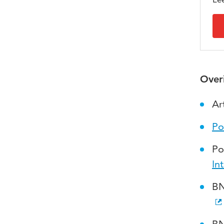
Overi
Ar
Po
Po
In
BN