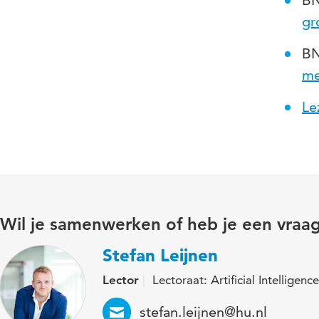
BN
gr
BN
me
Le
Wil je samenwerken of heb je een vraa
Stefan Leijnen
Lector
Lectoraat: Artificial Intelligence
Email
stefan.leijnen@hu.nl