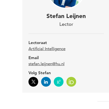
Dr. 
Stefan Leijnen
waar
Lector
inte
tran
Lectoraat
cent
Artificial Intelligence
Email
stefan.leijnen@hu.nl
AI te
Volg Stefan
bedri
goede
legg