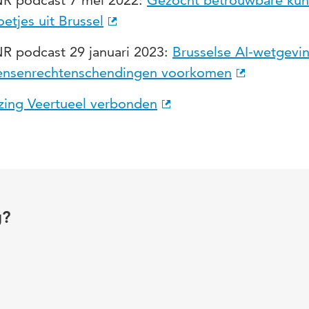
R podcast 7 mei 2022:
Gezocht betrouwbare kuns
oetjes uit Brussel
R podcast 29 januari 2023:
Brusselse AI-wetgevi
nsenrechtenschendingen voorkomen
zing Veertueel verbonden
g?