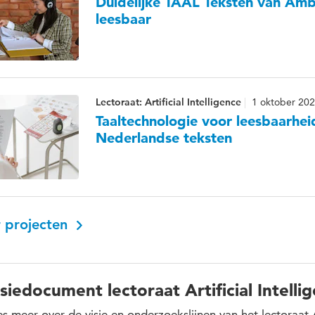
Duidelijke TAAL Teksten van Am
leesbaar
Lectoraat: Artificial Intelligence
1 oktober 202
Taaltechnologie voor leesbaarhe
Nederlandse teksten
 projecten
siedocument lectoraat Artificial Intelli
s meer over de visie en onderzoekslijnen van het lectoraat Ar