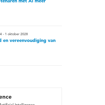
btenaren met AI meer
4 - 1 oktober 2028
id en vereenvoudiging van
gence
tificial Intelligence