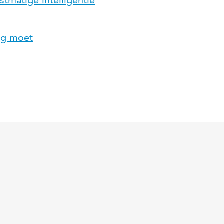
tmatige intelligentie
ng moet