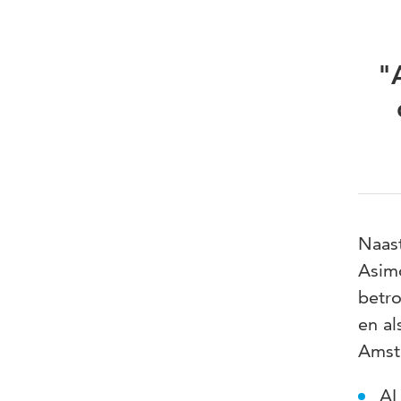
"
Naast
Asimo
betro
en al
Amste
AI