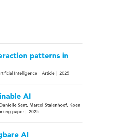
raction patterns in
tificial Intelligence
Article
2025
inable AI
 Danielle Sent, Marcel Stalenhoef, Koen
orking paper
2025
gbare AI