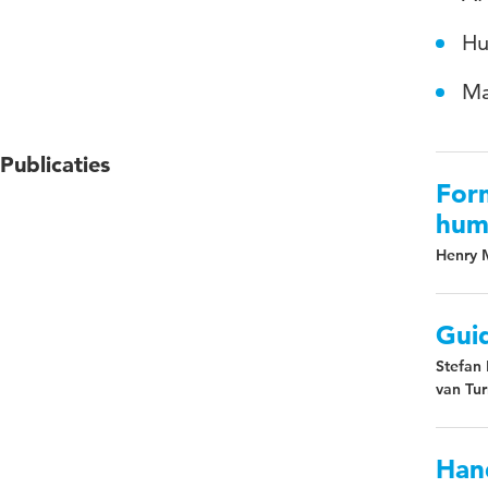
Hu
Ma
Publicaties
Form
hum
Henry 
Guid
Stefan 
van Tu
Hand