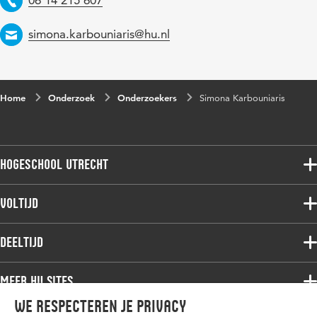
Email
simona.karbouniaris@hu.nl
Home
Onderzoek
Onderzoekers
Simona Karbouniaris
Hogeschool Utrecht
Voltijdopleidingen
Voltijd
Deeltijdopleidingen
Associate degree
Deeltijd
Onderzoek
Bachelor
Samenwerken
Associate degree
Meer HU sites
Master
Over de HU
Bachelor
We respecteren je privacy
Studiekeuze voltijd
HU International
Werken bij de HU