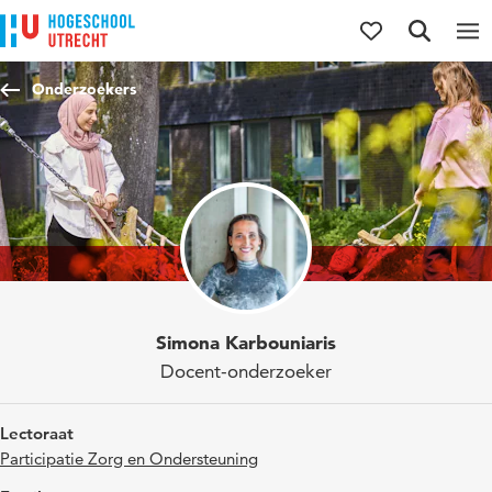
Direct naar de inhoud
Direct naar de hoofdnavigatie
Direct naar de zoekfunctie
Onderzoekers
Simona Karbouniaris
Docent-onderzoeker
Lectoraat
Participatie Zorg en Ondersteuning