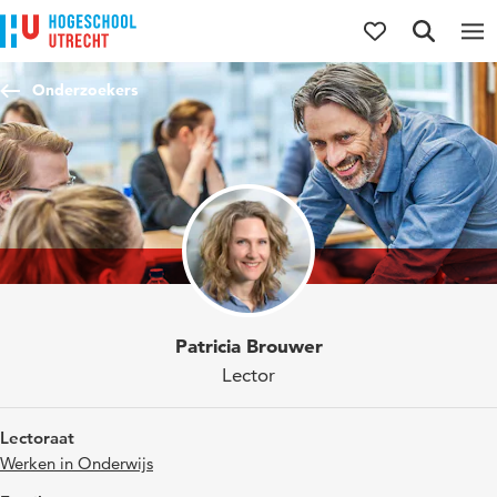
Direct naar de inhoud
Direct naar de hoofdnavigatie
Direct naar de zoekfunctie
Onderzoekers
Patricia Brouwer
Lector
Lectoraat
Werken in Onderwijs