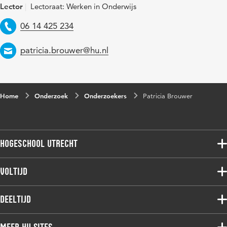
Lector
Lectoraat: Werken in Onderwijs
Telefoon
06 14 425 234
Email
patricia.brouwer@hu.nl
Home
Onderzoek
Onderzoekers
Patricia Brouwer
Hogeschool Utrecht
Voltijdopleidingen
Voltijd
Deeltijdopleidingen
Associate degree
Deeltijd
Onderzoek
Bachelor
Samenwerken
Associate degree