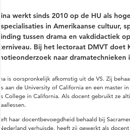
tina werkt sinds 2010 op de HU als hog
specialisaties in Amerikaanse cultuur, 
inding tussen drama en vakdidactiek op
erniveau. Bij het lectoraat DMVT doet K
motieonderzoek naar dramatechnieken i
ina is oorspronkelijk afkomstig uit de VS. Zij beh
s aan de University of California en een master in
s College in California. Als docent gebruikt ze al
taallessen.
eeft haar docentbevoegdheid behaald bij Sacrament
Nederland verhuisde, heeft zij gewerkt als docen