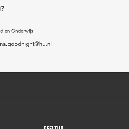
g?
id en Onderwijs
l
tina.goodnight@hu.nl
Deeltijd