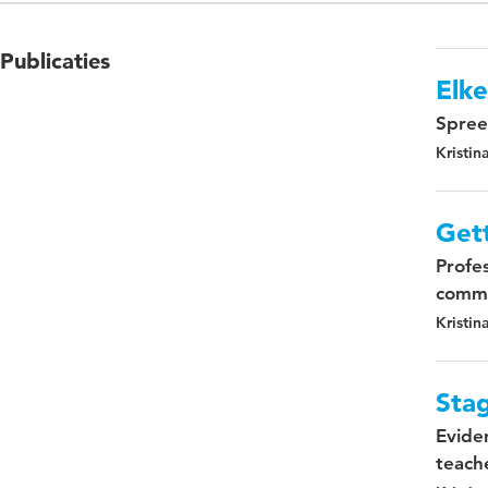
Publicaties
Elk
Spree
Kristi
Gett
Profe
commu
Kristi
Stag
Evide
teach