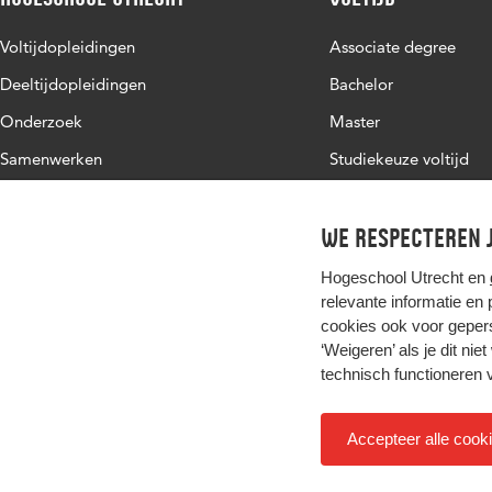
Voltijdopleidingen
Associate degree
Deeltijdopleidingen
Bachelor
Onderzoek
Master
Samenwerken
Studiekeuze voltijd
Over de HU
Werken bij de HU
We respecteren j
Contact
Hogeschool Utrecht en
relevante informatie en
cookies ook voor gepers
‘Weigeren’ als je dit nie
technisch functioneren 
Accepteer alle cook