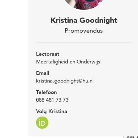
Kris
Kristina Goodnight
met 
Promovendus
verb
mast
Lectoraat
pro
Meertaligheid en Onderwijs
Email
kristina.goodnight@hu.nl
Krist
Telefoon
Engel
088 481 73 73
Mary’
haar 
Volg Kristina
Zij h
naar 