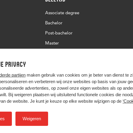
Associate degree
Bachelor
Post-bachelor
Master
Post-master
e privacy
Studiekeuze deeltijd
derde partijen
maken gebruik van cookies om je beter van dienst te zij
 personaliseren en verbeteren wij onze websites op basis van jouw g
onaliseerde advertenties, op zowel onze eigen websites als op ande
t wilt. Bij weigeren plaatsen wij uitsluitend functionele cookies die nood
van de website. Je kunt je keuze op elke website wijzigen op de
‘Cook
Hier komt alles samen
ies
Weigeren
Colofon
Privacy
Cookies
Inkoop
Nieuwsbrief
H