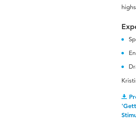
highs
Expe
Sp
En
Dr
Krist
Pr
'Gett
Stim