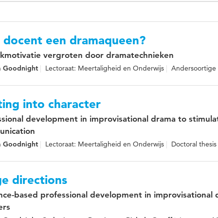
e docent een dramaqueen?
kmotivatie vergroten door dramatechnieken
na Goodnight
Lectoraat: Meertaligheid en Onderwijs
Andersoortige 
ing into character
ssional development in improvisational drama to stimula
nication
na Goodnight
Lectoraat: Meertaligheid en Onderwijs
Doctoral thesis
e directions
nce-based professional development in improvisational 
ers