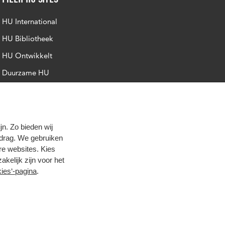
HU International
HU Bibliotheek
HU Ontwikkelt
Duurzame HU
Intranet
Trajectum
n. Zo bieden wij
edrag. We gebruiken
re websites. Kies
zakelijk zijn voor het
ies‘-pagina
.
oog contrast
© 2026 Hogeschool Utrecht