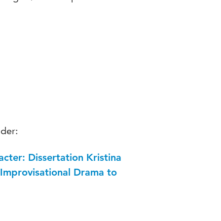
nder:
cter: Dissertation Kristina
 Improvisational Drama to