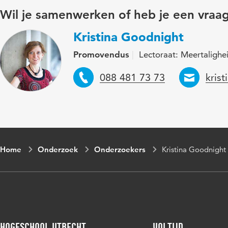
Wil je samenwerken of heb je een vraa
Kristina Goodnight
Promovendus
Lectoraat: Meertalighe
Telefoon
Emai
088 481 73 73
kris
Home
Onderzoek
Onderzoekers
Kristina Goodnight
Hogeschool Utrecht
Voltijd