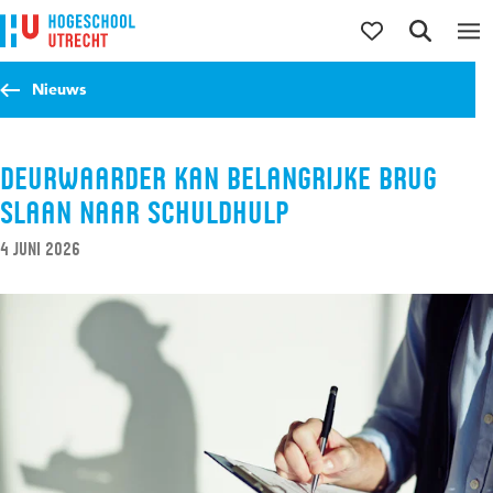
Direct naar de inhoud
Direct naar de hoofdnavigatie
Direct naar de zoekfunctie
Nieuws
Deurwaarder kan belangrijke brug
slaan naar schuldhulp
4 juni 2026