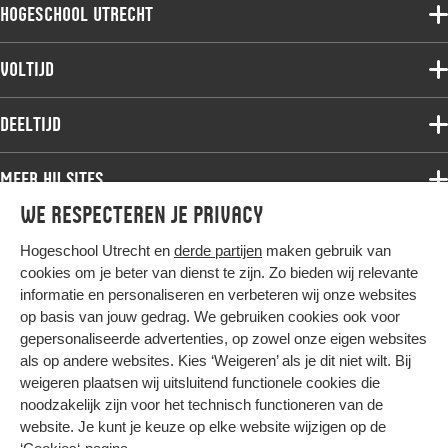
Hogeschool Utrecht
Voltijdopleidingen
Voltijd
Deeltijdopleidingen
Associate degree
Deeltijd
Onderzoek
Bachelor
Samenwerken
Associate degree
Meer HU sites
Master
Over de HU
Bachelor
We respecteren je privacy
Studiekeuze voltijd
HU International
Werken bij de HU
Post-bachelor
Hogeschool Utrecht en
derde partijen
maken gebruik van
Hier komt alles samen
HU Bibliotheek
Contact
Master
cookies om je beter van dienst te zijn. Zo bieden wij relevante
HU Ontwikkelt
informatie en personaliseren en verbeteren wij onze websites
Post-master
op basis van jouw gedrag. We gebruiken cookies ook voor
Duurzame HU
Studiekeuze deeltijd
gepersonaliseerde advertenties, op zowel onze eigen websites
Intranet
als op andere websites. Kies ‘Weigeren’ als je dit niet wilt. Bij
Colofon
weigeren plaatsen wij uitsluitend functionele cookies die
Trajectum
noodzakelijk zijn voor het technisch functioneren van de
Privacy
website. Je kunt je keuze op elke website wijzigen op de
Cookies