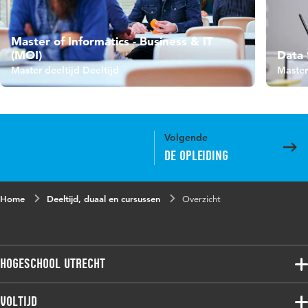
Master of Informatics - Business & IT
(MOI)
Data 
Master deeltijd Deeltijd
Master
Volgende
De opleiding
Home
Deeltijd, duaal en cursussen
Overzicht
Hogeschool Utrecht
Voltijdopleidingen
Voltijd