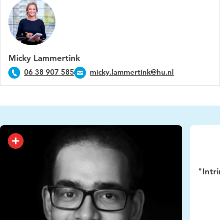
Micky Lammertink
06 38 907 585
micky.lammertink@hu.nl
"Intr