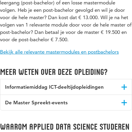
leergang (post-bachelor) of een losse mastermodule
volgen. Heb je een post-bachelor gevolgd en wil je door
voor de hele master? Dan kost dat € 13.000. Wil je na het
volgen van 1 relevante module door voor de hele master of
post-bachelor? Dan betaal je voor de master € 19.500 en
voor de post-bachelor € 7.500.
Bekijk alle relevante mastermodules en postbachelors
Meer weten over deze opleiding?
Informatiemiddag ICT-deeltijdopleidingen
Hogeschool Utrecht organiseert regelmatig een
De Master Spreekt-events
informatiemiddag voor de ICT deeltijdopleidingen. Deze
worden aangekondigd via de
LinkedIn pagina
.
Hogeschool Utrecht organiseert geregeld 'De Master
Spreekt...' events. Blijf op de hoogte over het ICT Deeltijd
Blijf op de hoogte over het ICT Deeltijd Onderwijs van
Waarom Applied Data Science studeren
Onderwijs van Hogeschool Utrecht en wat daarmee
Hogeschool Utrecht en wat daarmee samenhangt en volg ons