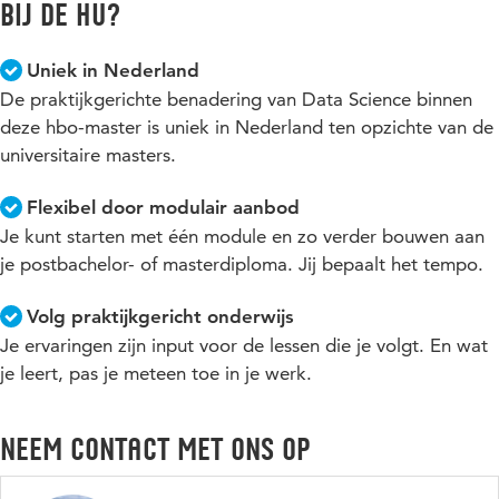
samenhangt en volg ons op
LinkedIn
. Hier kondigen wij ook
bij de HU?
op
LinkedIn
. Hier kondigen wij ook onze “De Master Spreekt
onze “De Master Spreekt Events” aan.
Events” aan.
Alle HU-events vind je
in onze evenementenagenda
.
Uniek in Nederland
De praktijkgerichte benadering van Data Science binnen
deze hbo-master is uniek in Nederland ten opzichte van de
universitaire masters.
Flexibel door modulair aanbod
Je kunt starten met één module en zo verder bouwen aan
je postbachelor- of masterdiploma. Jij bepaalt het tempo.
Volg praktijkgericht onderwijs
Je ervaringen zijn input voor de lessen die je volgt. En wat
je leert, pas je meteen toe in je werk.
Neem contact met ons op