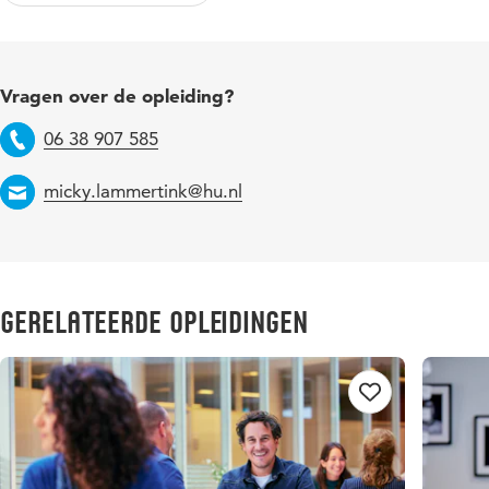
Vragen over de opleiding?
06 38 907 585
Telefoon
micky.lammertink@hu.nl
Email
Gerelateerde opleidingen