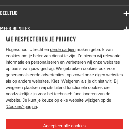
Deeltijdopleidingen
Associate degree
Deeltijd
Onderzoek
Bachelor
Samenwerken
Associate degree
Meer HU sites
Master
Over de HU
Bachelor
We respecteren je privacy
Studiekeuze voltijd
HU International
Werken bij de HU
Post-bachelor
Hogeschool Utrecht en
derde partijen
maken gebruik van
Hier komt alles samen
HU Bibliotheek
Contact
Master
cookies om je beter van dienst te zijn. Zo bieden wij relevante
HU Ontwikkelt
informatie en personaliseren en verbeteren wij onze websites
Post-master
op basis van jouw gedrag. We gebruiken cookies ook voor
Duurzame HU
Studiekeuze deeltijd
gepersonaliseerde advertenties, op zowel onze eigen websites
Intranet
als op andere websites. Kies ‘Weigeren’ als je dit niet wilt. Bij
Colofon
weigeren plaatsen wij uitsluitend functionele cookies die
Trajectum
noodzakelijk zijn voor het technisch functioneren van de
Privacy
website. Je kunt je keuze op elke website wijzigen op de
Cookies
‘Cookies‘-pagina
.
Inkoop
Nieuwsbrief
Accepteer alle cookies