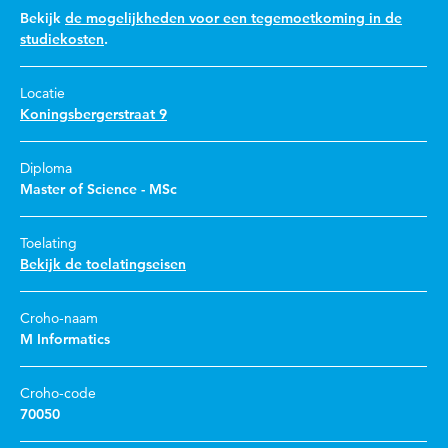
Bekijk
de mogelijkheden voor een tegemoetkoming in de
studiekosten
.
Locatie
Koningsbergerstraat 9
Diploma
Master of Science - MSc
Toelating
Bekijk de toelatingseisen
Croho-naam
M Informatics
Croho-code
70050